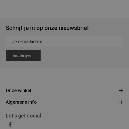
Schrijf je in op onze nieuwsbrief
Inschrijven
Onze winkel
Algemene info
Legerstock Teunissen
Klein Bien 8 - 3930 Hamont-Achel
Algemene voorwaarden
Let's get social
Route
011/640469
Privacy Policy
BE 0453 873 688