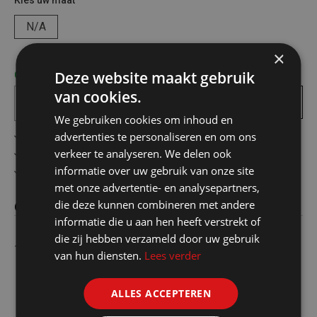
Kies uw maat
N/A
×
Deze website maakt gebruik
Op voorraad! bezorgd binnen 1 tot 2 werkdagen
van cookies.
In
winkelmandje
We gebruiken cookies om inhoud en
advertenties te personaliseren en om ons
Gratis verzending in België vanaf €75
verkeer te analyseren. We delen ook
Veilig online betalen
informatie over uw gebruik van onze site
Advies op maat
met onze advertentie- en analysepartners,
die deze kunnen combineren met andere
Omschrijving
informatie die u aan hen heeft verstrekt of
die zij hebben verzameld door uw gebruik
1 TUBE KRANENVET 7 ML HANGZAKJE
van hun diensten.
Lees verder
ALLES ACCEPTEREN