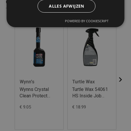
Gelijkaardige producten
ALLES AFWIJZEN
POWERED BY COOKIESCRIPT
Wynn's
Turtle Wax
Tu
Wynns Crystal
Turtle Wax 54061
Tu
Clean Protect
HS Inside Job
Sp
125ml
500ml
€ 9.05
€ 18.99
€ 1