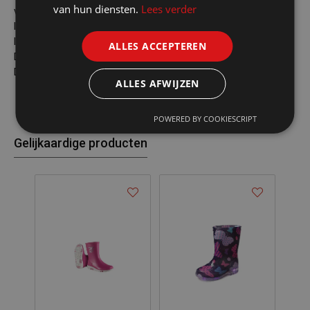
van hun diensten.
Lees verder
vrolijk contrast met de schacht.
In de turquoise uitvoering geeft het donkerblauwe zooltje het
laarsje de juiste combi.
ALLES ACCEPTEREN
Deze laarsjes zijn geproduceerd uit pvc en 100% waterdicht.
De Alex staat garant voor veel uren (water)plezier.
ALLES AFWIJZEN
POWERED BY COOKIESCRIPT
Gelijkaardige producten