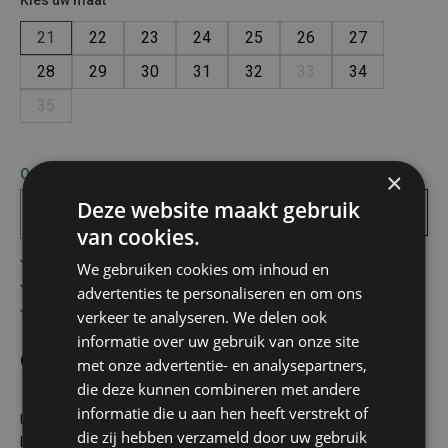
Kies uw maat
21
22
23
24
25
26
27
28
29
30
31
32
33
34
35
Op voorraad! bezorgd binnen 1 tot 2 werkdagen
×
Deze website maakt gebruik
In
winkelmandje
van cookies.
Gratis verzending in België vanaf €75
We gebruiken cookies om inhoud en
Veilig online betalen
advertenties te personaliseren en om ons
Advies op maat
verkeer te analyseren. We delen ook
informatie over uw gebruik van onze site
Omschrijving
met onze advertentie- en analysepartners,
die deze kunnen combineren met andere
informatie die u aan hen heeft verstrekt of
Unisex kinderlaars in de kleur turquoise.
die zij hebben verzameld door uw gebruik
In de zwarte uitvoering vormt het lichter gekleurde zooltje een