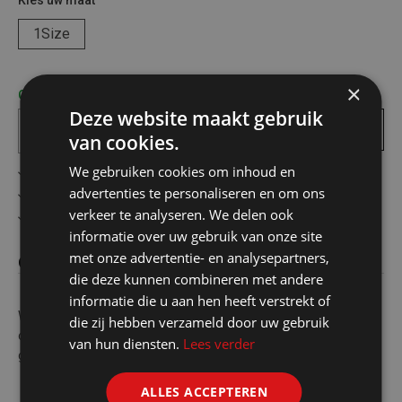
Kies uw maat
1Size
×
Op voorraad! bezorgd binnen 1 tot 2 werkdagen
Deze website maakt gebruik
In
winkelmandje
van cookies.
We gebruiken cookies om inhoud en
Gratis verzending in België vanaf €75
advertenties te personaliseren en om ons
Veilig online betalen
verkeer te analyseren. We delen ook
Advies op maat
informatie over uw gebruik van onze site
met onze advertentie- en analysepartners,
Omschrijving
die deze kunnen combineren met andere
informatie die u aan hen heeft verstrekt of
Wegwerp theelepels van hout, perfect voor een kopje koffie
die zij hebben verzameld door uw gebruik
onderweg! Deze set bevat 50 stuks, ideaal voor eenmalig
van hun diensten.
Lees verder
gebruik. Duurzaam en praktisch!
ALLES ACCEPTEREN