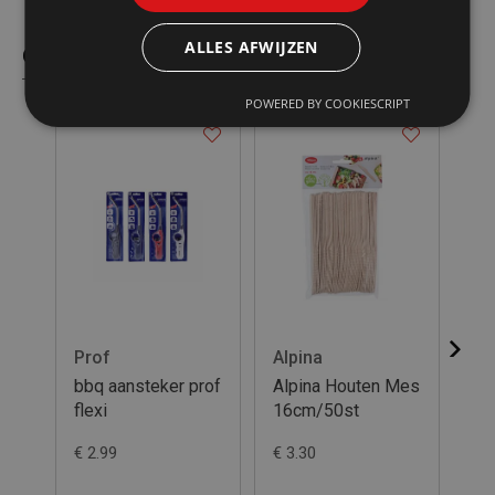
ALLES AFWIJZEN
Gelijkaardige producten
POWERED BY COOKIESCRIPT
Prof
Alpina
Pa
bbq aansteker prof
Alpina Houten Mes
50
flexi
16cm/50st
We
ka
€ 2.99
€ 3.30
€ 9