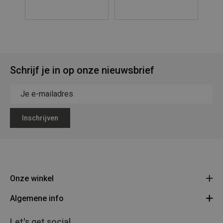
Schrijf je in op onze nieuwsbrief
Inschrijven
Onze winkel
Algemene info
Legerstock Teunissen
Klein Bien 8 - 3930 Hamont-Achel
Algemene voorwaarden
Let's get social
Route