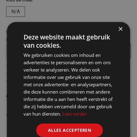
Kies uw maat
N/A
×
We leveren met eigen vervoer, contacteer ons voor uw
Deze website maakt gebruik
persoonlijke leverkost!
van cookies.
In
winkelmandje
We gebruiken cookies om inhoud en
advertenties te personaliseren en om ons
Gratis verzending in België vanaf €75
verkeer te analyseren. We delen ook
Veilig online betalen
informatie over uw gebruik van onze site
Advies op maat
met onze advertentie- en analysepartners,
die deze kunnen combineren met andere
Omschrijving
informatie die u aan hen heeft verstrekt of
die zij hebben verzameld door uw gebruik
van hun diensten.
Lees verder
Alpos trapladder 4 treden
ALLES ACCEPTEREN