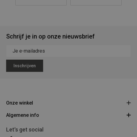
Schrijf je in op onze nieuwsbrief
Inschrijven
Onze winkel
Algemene info
Legerstock Teunissen
Klein Bien 8 - 3930 Hamont-Achel
Algemene voorwaarden
Let's get social
Route
011/640469
Privacy Policy