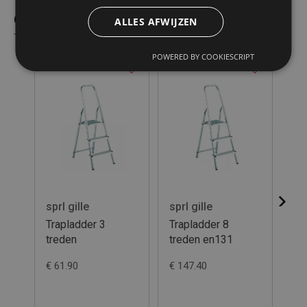
Gelijkaardige producten
ALLES AFWIJZEN
POWERED BY COOKIESCRIPT
sprl gille
sprl gille
spr
Trapladder 3
Trapladder 8
Al
treden
treden en131
tr
€ 61.90
€ 147.40
€ 1