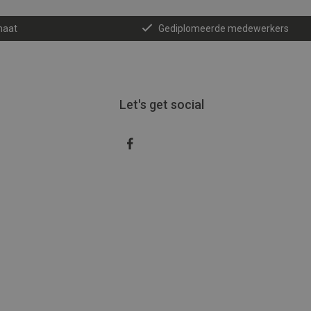
maat
Gediplomeerde medewerkers
Let's get social