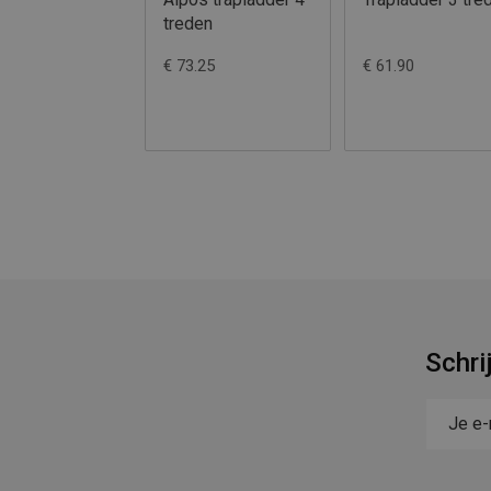
en131
131 5 MARCHES
€ 147.40
€ 92.95
€ 130.
Schri