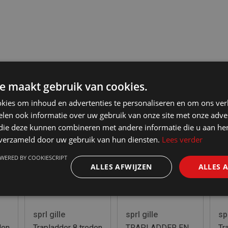
e maakt gebruik van cookies.
kies om inhoud en advertenties te personaliseren en om ons ver
len ook informatie over uw gebruik van onze site met onze adver
 die deze kunnen combineren met andere informatie die u aan hen
n verzameld door uw gebruik van hun diensten.
Lees verder
WERED BY COOKIESCRIPT
ALLES AFWIJZEN
ALLES 
lle
Galico
Galico
dder7treden
SET VAN 4
SET VAN 4