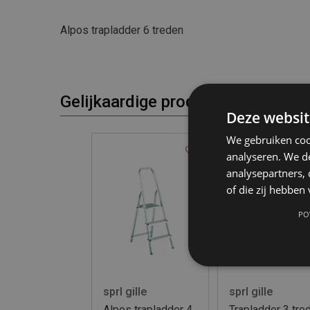
Alpos trapladder 6 treden
Gelijkaardige producten
Deze websit
We gebruiken coo
analyseren. We de
analysepartners,
of die zij hebbe
PO
sprl gille
sprl gille
sprl gi
Trapladder 8 treden
TRAPLADDER EN
Trapla