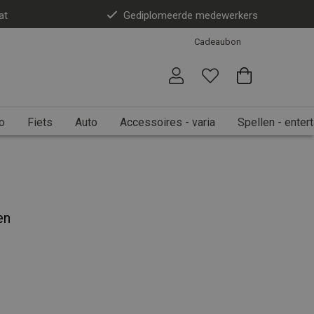
at
Gediplomeerde medewerkers
Cadeaubon
o
Fiets
Auto
Accessoires - varia
Spellen - enter
en