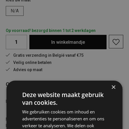
Kies uw maat
N/A
Op voorraad! bezorgd binnen 1 tot 2 werkdagen
In
winkelmandje
Gratis verzending in België vanaf €75
Veilig online betalen
Advies op maat
Omschrijving
×
Deze website maakt gebruik
van cookies.
bbq aansteker prof flexi
We gebruiken cookies om inhoud en
advertenties te personaliseren en om ons
Navulbare BBQ gasaansteker met flexibele nek om makkelijker
verkeer te analyseren. We delen ook
bij lastig bereikbare plekken te komen, zoals een kaars of