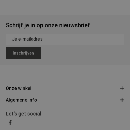
Schrijf je in op onze nieuwsbrief
Inschrijven
Onze winkel
Algemene info
Legerstock Teunissen
Klein Bien 8 - 3930 Hamont-Achel
Algemene voorwaarden
Let's get social
Route
011/640469
Privacy Policy
BE 0453 873 688
Disclaimer