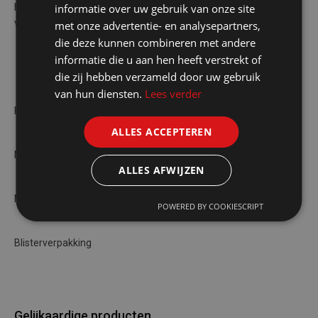
informatie over uw gebruik van onze site
haardvuur. De aanstekers zijn verpakt in een blister. Met normale
vlam.
met onze advertentie- en analysepartners,
die deze kunnen combineren met andere
informatie die u aan hen heeft verstrekt of
die zij hebben verzameld door uw gebruik
van hun diensten.
Lees verder
Flexibele hals voor meer gebruiksgemak
ALLES ACCEPTEREN
Normale vlam
ALLES AFWIJZEN
Navulbaar met aanstekergas (butaan)
POWERED BY COOKIESCRIPT
Blisterverpakking
Gelijkaardige producten