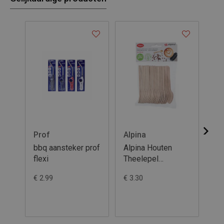
Prof
Alpina
Al
bbq aansteker prof
Alpina Houten
Al
flexi
Theelepel
16
11cm/50st
€ 2.99
€ 3.30
€ 3