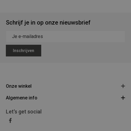
Schrijf je in op onze nieuwsbrief
Inschrijven
Onze winkel
Algemene info
Legerstock Teunissen
Klein Bien 8 - 3930 Hamont-Achel
Algemene voorwaarden
Let's get social
Route
011/640469
Privacy Policy
BE 0453 873 688
Disclaimer