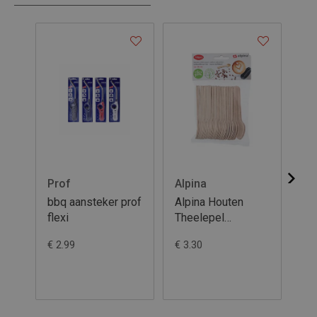
Prof
Alpina
Al
bbq aansteker prof
Alpina Houten
Al
flexi
Theelepel
16
11cm/50st
€ 2.99
€ 3.30
€ 3