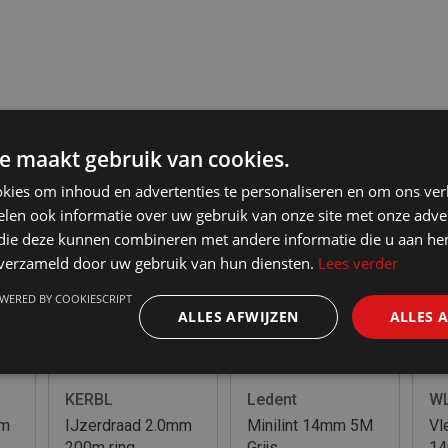
e maakt gebruik van cookies.
kies om inhoud en advertenties te personaliseren en om ons ver
len ook informatie over uw gebruik van onze site met onze adver
 die deze kunnen combineren met andere informatie die u aan hen
n verzameld door uw gebruik van hun diensten.
Lees verder
WERED BY COOKIESCRIPT
ALLES AFWIJZEN
ALLES 
KERBL
Ledent
W
mm
IJzerdraad 2.0mm
Minilint 14mm 5M
Vl
200m ring
Grijs
14