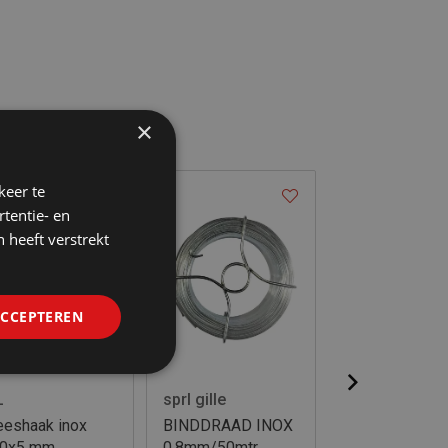
×
keer te
tentie- en
 heeft verstrekt
ACCEPTEREN
L
sprl gille
sprl gille
eeshaak inox
BINDDRAAD INOX
Verzinkte kabe
0x5 mm
0.8mm/50mtr
3mm / 20 met