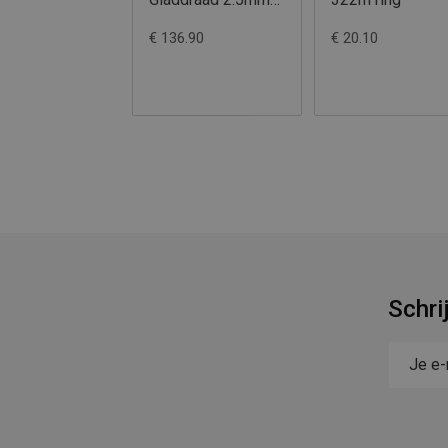
625m
€ 136.90
€ 20.10
Schri