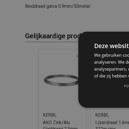
Binddraad galva 0.9mm/50meter
Gelijkaardige producten
Deze websit
We gebruiken coo
analyseren. We de
analysepartners,
of die zij hebbe
PO
KERBL
KERBL
AKO Zink/Alu
IJzerdraad 1.6
Gladdraad 2.5mm-
322m ring