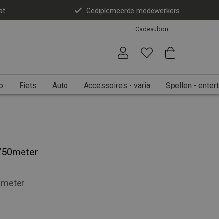
at
Gediplomeerde medewerkers
Cadeaubon
o
Fiets
Auto
Accessoires - varia
Spellen - enter
/50meter
0meter