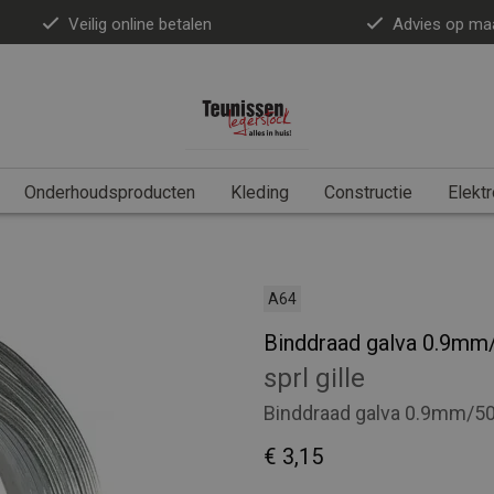
Veilig online betalen
Advies op ma
Onderhoudsproducten
Kleding
Constructie
Elektr
A64
Binddraad galva 0.9mm
sprl gille
Binddraad galva 0.9mm/5
€ 3,15