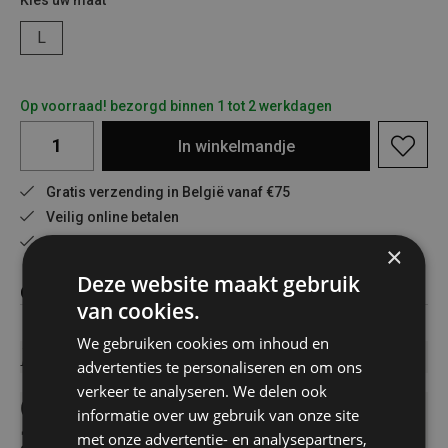
Kies uw maat
L
Op voorraad! bezorgd binnen 1 tot 2 werkdagen
In
winkelmandje
Gratis verzending in België vanaf €75
Veilig online betalen
Advies op maat
×
Deze website maakt gebruik
Omschrijving
van cookies.
We gebruiken cookies om inhoud en
Bodywarmer Explorer
advertenties te personaliseren en om ons
verkeer te analyseren. We delen ook
65% Polyester, 35% katoenVoering:
informatie over uw gebruik van onze site
285 g/m², 100%
met onze advertentie- en analysepartners,