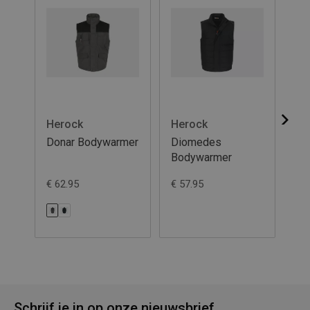
Herock
Herock
He
Donar Bodywarmer
Diomedes
To
Bodywarmer
€ 62.95
€ 57.95
€ 3
Schrijf je in op onze nieuwsbrief