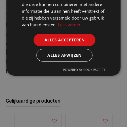
die deze kunnen combineren met andere
Nylonwaterbestendig door een
informatie die u aan hen heeft verstrekt of
350mm Acryl
die zij hebben verzameld door uw gebruik
beschermlaagwindstopper in
van hun diensten.
Lees verder
armsgatenritssluiting en
ALLES ACCEPTEREN
drukknoopsluiting4 buitenzakken +
balpenhouder en GSM
ALLES AFWIJZEN
telefoonzakjeverlengd
rugpandbinnenzak met ritssluiting.
POWERED BY COOKIESCRIPT
Gelijkaardige producten
- 2