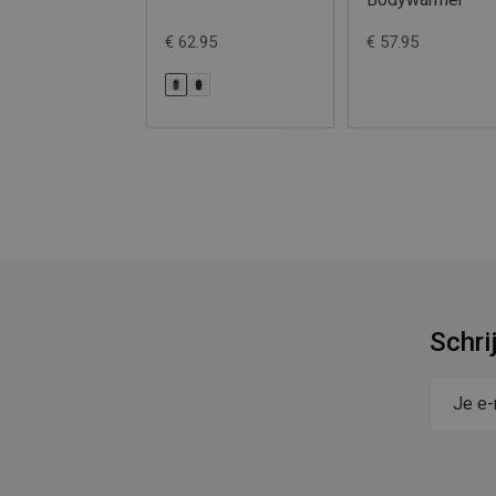
€ 62.95
€ 57.95
Schri