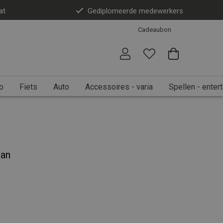
at
Gediplomeerde medewerkers
Cadeaubon
o
Fiets
Auto
Accessoires - varia
Spellen - enter
ban