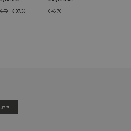
€ 37.36
€ 46.70
€ 50.95
46.70
ijven