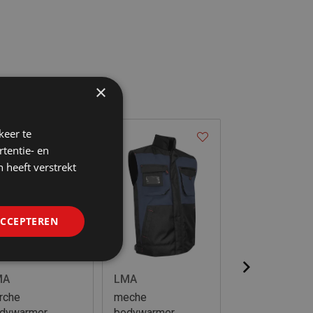
×
keer te
0
%
tentie- en
 heeft verstrekt
ACCEPTEREN
MA
LMA
LMA
rche
meche
sable bodywa
dywarmer
bodywarmer