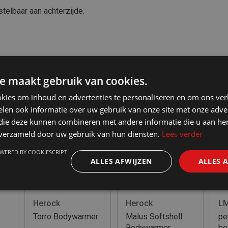
elbaar aan achterzijde.
e maakt gebruik van cookies.
kies om inhoud en advertenties te personaliseren en om ons ver
- 25
%
- 2
len ook informatie over uw gebruik van onze site met onze adver
 die deze kunnen combineren met andere informatie die u aan hen
n verzameld door uw gebruik van hun diensten.
Lees verder
WERED BY COOKIESCRIPT
ALLES AFWIJZEN
ALLES 
Herock
Herock
L
Torro Bodywarmer
Malus Softshell
pe
Bodywarmer
bo