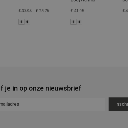
€ 28.76
€ 41.95
€ 37.95
€ 
jf je in op onze nieuwsbrief
Inschr