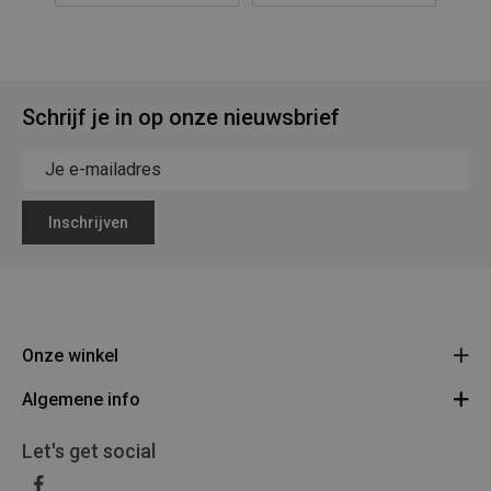
Schrijf je in op onze nieuwsbrief
Inschrijven
Onze winkel
Algemene info
Legerstock Teunissen
Klein Bien 8 - 3930 Hamont-Achel
Algemene voorwaarden
Let's get social
Route
011/640469
Privacy Policy