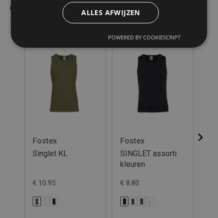
Gelijkaardige producten
ALLES AFWIJZEN
POWERED BY COOKIESCRIPT
Fostex
Fostex
K
Singlet KL
SINGLET assorti
Sin
kleuren
€ 10.95
€ 8.80
€ 1