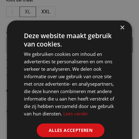
Kies uw maat
L
XL
XXL
×
Op voorraad! bezorgd binnen 1 tot 2 werkdagen
Deze website maakt gebruik
van cookies.
In
winkelmandje
We gebruiken cookies om inhoud en
Gratis verzending in België vanaf €75
advertenties te personaliseren en om ons
Veilig online betalen
verkeer te analyseren. We delen ook
Advies op maat
informatie over uw gebruik van onze site
met onze advertentie- en analysepartners,
Omschrijving
die deze kunnen combineren met andere
informatie die u aan hen heeft verstrekt of
die zij hebben verzameld door uw gebruik
Classic Tank Top
van hun diensten.
Lees verder
ALLES ACCEPTEREN