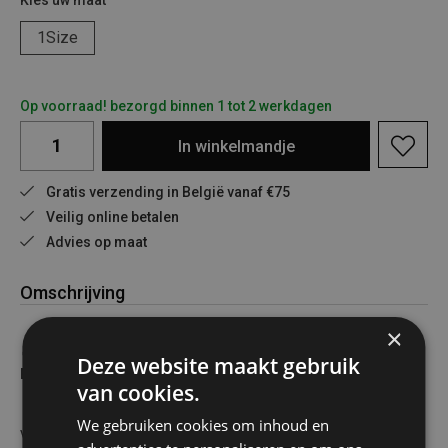
Kies uw maat
1Size
Op voorraad! bezorgd binnen 1 tot 2 werkdagen
In
winkelmandje
Gratis verzending in België vanaf €75
Veilig online betalen
Advies op maat
Omschrijving
×
🔥
Brandpasta 3 x 100ml – Compact, Krachtig en
Deze website maakt gebruik
Betrouwbaar! 🔥
van cookies.
We gebruiken cookies om inhoud en
Voor iedereen die van avonturen in de buitenlucht houdt of