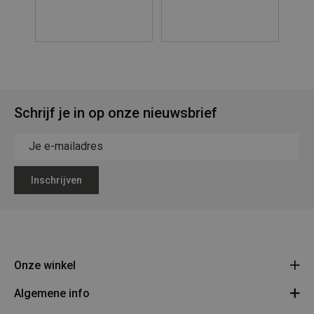
Schrijf je in op onze nieuwsbrief
Inschrijven
Onze winkel
Algemene info
Legerstock Teunissen
Klein Bien 8 - 3930 Hamont-Achel