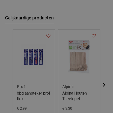
Gelijkaardige producten
Prof
Alpina
Al
bbq aansteker prof
Alpina Houten
Al
flexi
Theelepel
16
11cm/50st
€ 2.99
€ 3.30
€ 3