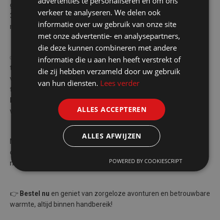
advertenties te personaliseren en om ons
gewoon goed voorbereid wil zijn, presenteren wij de Brandpasta
verkeer te analyseren. We delen ook
3 x 100ml! Deze set is ideaal voor kampeerders, wandelaars en
informatie over uw gebruik van onze site
noodsituaties.
met onze advertentie- en analysepartners,
die deze kunnen combineren met andere
✅
Gemakkelijk in Gebruik
: De 100ml tubes zijn eenvoudig aan
informatie die u aan hen heeft verstrekt of
te steken en branden stabiel zonder rook of gevaarlijke
die zij hebben verzameld door uw gebruik
vlammen. ✅
Compact en Draagbaar
: Perfect formaat om mee
van hun diensten.
Lees verder
te nemen in je rugzak, auto of noodpakket. ✅
Veelzijdig en
Duurzaam
: Ideaal voor koken, verwarmen of als betrouwbare
ALLES ACCEPTEREN
warmtebron bij onverwachte situaties.
ALLES AFWIJZEN
Met onze Brandpasta 3 x 100ml ben je altijd voorbereid, waar je
ook gaat. De set biedt je de flexibiliteit en betrouwbaarheid die je
POWERED BY COOKIESCRIPT
nodig hebt, zonder extra gewicht of volume.
👉
Bestel nu
en geniet van zorgeloze avonturen en betrouwbare
warmte, altijd binnen handbereik!