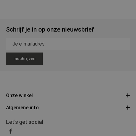
Schrijf je in op onze nieuwsbrief
Inschrijven
Onze winkel
Algemene info
Legerstock Teunissen
Klein Bien 8 - 3930 Hamont-Achel
Algemene voorwaarden
Let's get social
Route
011/640469
Privacy Policy
BE 0453 873 688