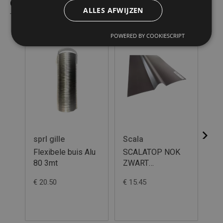
Gelijkaardige producten
ALLES AFWIJZEN
POWERED BY COOKIESCRIPT
sprl gille
Scala
spr
Flexibele buis Alu
SCALATOP NOK
Fle
80 3mt
ZWART
180x180x1100
€ 20.50
€ 15.45
€ 2