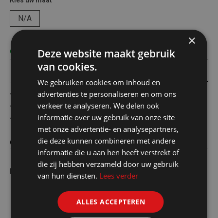
Kies uw maat
N/A
×
Deze website maakt gebruik
Op voorraad! bezorgd binnen 1 tot 2 werkdagen
van cookies.
In
winkelmandje
We gebruiken cookies om inhoud en
advertenties te personaliseren en om ons
Gratis verzending in België vanaf €75
verkeer te analyseren. We delen ook
Veilig online betalen
informatie over uw gebruik van onze site
Advies op maat
met onze advertentie- en analysepartners,
die deze kunnen combineren met andere
Omschrijving
informatie die u aan hen heeft verstrekt of
die zij hebben verzameld door uw gebruik
Flexibele buis alu 150/3mt
van hun diensten.
Lees verder
ALLES ACCEPTEREN