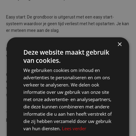
Easy start: De grondboor is uitgerust met een easy start-
systeem waardoor je geen tijd verliest met het opstarten. Je kan
er meteen mee aan de slag.
×
Eenvoudig boren wisselen: Dankzij het snelkoppelingssysteem
Deze website maakt gebruik
vervang je boren makkelijk en zonder extra gereedschap.
van cookies.
We gebruiken cookies om inhoud en
Comfortabel: Aan jouw comfort is ook gedacht. De uitlaat van
advertenties te personaliseren en om ons
deze grondboor is uitgerust met een geluidsdemper en blaast
verkeer te analyseren. We delen ook
weg van de gebruiker. Bovendien is het toestel voorzien van een
informatie over uw gebruik van onze site
soft grip handvat, voor een stevige en aangename grip.
met onze advertentie- en analysepartners,
die deze kunnen combineren met andere
informatie die u aan hen heeft verstrekt of
Type brandstof: De grondboor kan zowel gebruikt worden met
E5- als met E10-benzine.
die zij hebben verzameld door uw gebruik
van hun diensten.
Lees verder