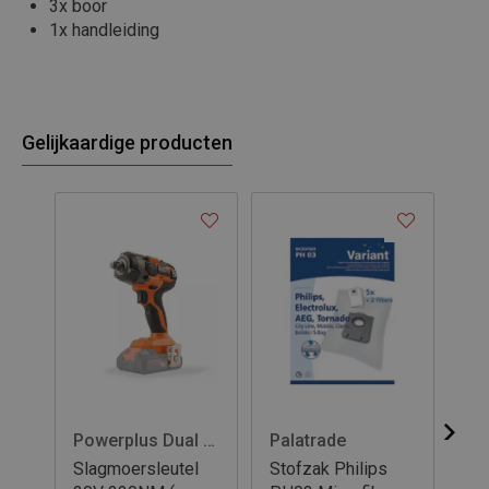
3x boor
1x handleiding
Gelijkaardige producten
Powerplus Dual Power
Palatrade
Pa
Slagmoersleutel
Stofzak Philips
St