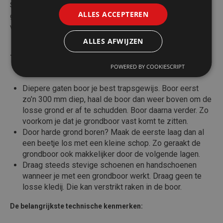
Stevig: De behuizing van het toestel is gemaakt van met
ALLES ACCEPTEREN
glasvezel versterkte kunststof, wat het steviger maakt en
vervormingen van de behuizing voorkomt.
ALLES AFWIJZEN
Tips & Tricks:
POWERED BY COOKIESCRIPT
Diepere gaten boor je best trapsgewijs. Boor eerst
zo’n 300 mm diep, haal de boor dan weer boven om de
losse grond er af te schudden. Boor daarna verder. Zo
voorkom je dat je grondboor vast komt te zitten.
Door harde grond boren? Maak de eerste laag dan al
een beetje los met een kleine schop. Zo geraakt de
grondboor ook makkelijker door de volgende lagen.
Draag steeds stevige schoenen en handschoenen
wanneer je met een grondboor werkt. Draag geen te
losse kledij. Die kan verstrikt raken in de boor.
De belangrijkste technische kenmerken: