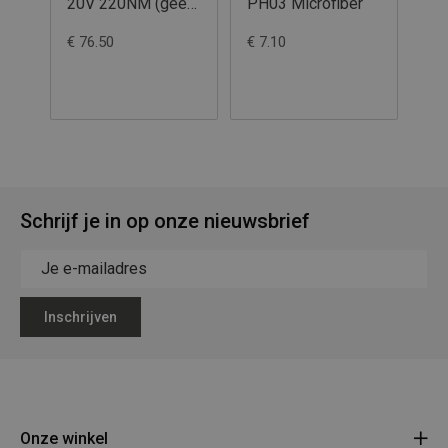
20V 220NM (geen
PH03 Microfiber
MI
batt.)
Mi
€ 76.50
€ 7.10
€ 7
Schrijf je in op onze nieuwsbrief
Inschrijven
Onze winkel