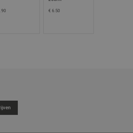
3.90
€ 6.50
€ 9.60
ijven