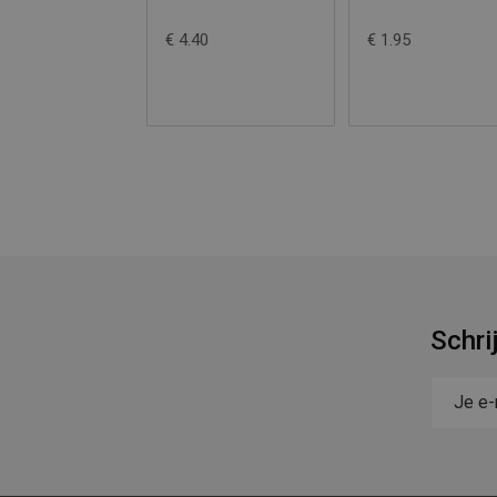
€ 4.40
€ 1.95
Schri