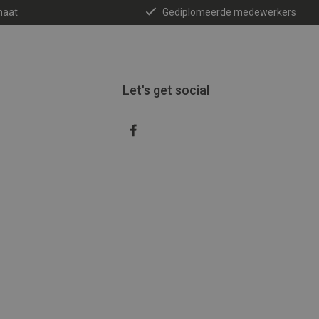
maat
Gediplomeerde medewerkers
Let's get social