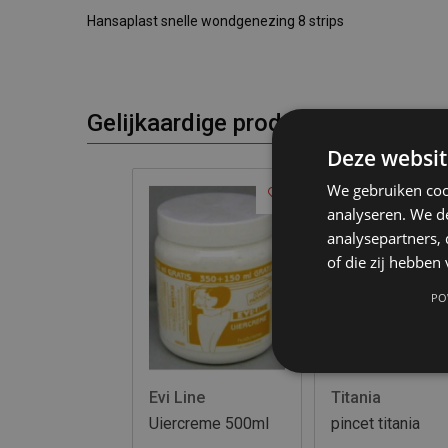
Hansaplast snelle wondgenezing 8 strips
Gelijkaardige producten
Deze websit
We gebruiken coo
analyseren. We de
analysepartners,
of die zij hebbe
PO
Evi Line
Titania
Uiercreme 500ml
pincet titania