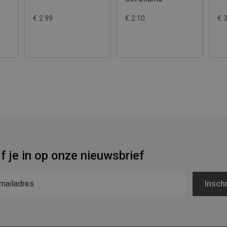
€ 2.99
€ 2.10
€ 
jf je in op onze nieuwsbrief
Inschr