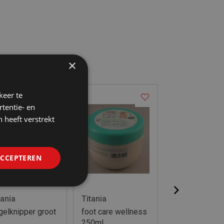
×
keer te
tentie- en
 heeft verstrekt
ACCEPTEREN
tania
Titania
Glycerodermi
gelknipper groot
foot care wellness
Glycerodermin
250ml
voetcreme