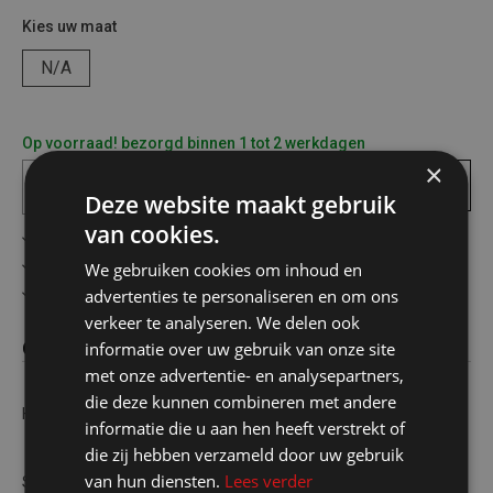
Kies uw maat
N/A
Op voorraad! bezorgd binnen 1 tot 2 werkdagen
×
In
winkelmandje
Deze website maakt gebruik
van cookies.
Gratis verzending in België vanaf €75
Veilig online betalen
We gebruiken cookies om inhoud en
Advies op maat
advertenties te personaliseren en om ons
verkeer te analyseren. We delen ook
Omschrijving
informatie over uw gebruik van onze site
met onze advertentie- en analysepartners,
die deze kunnen combineren met andere
Head & Shoulders shampoo 400ml/Classic Clean
informatie die u aan hen heeft verstrekt of
die zij hebben verzameld door uw gebruik
van hun diensten.
Lees verder
Shampoo Classic Clean van Head & Shoulders is de originele