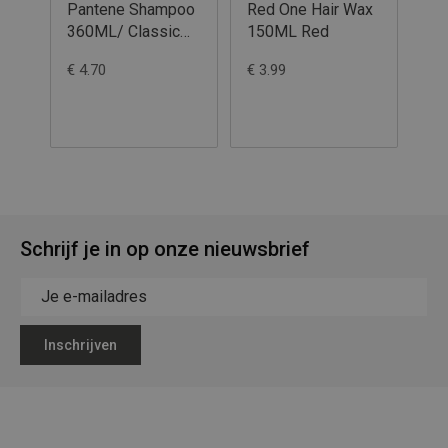
Pantene Shampoo
Red One Hair Wax
st
360ML/ Classic
150ML Red
ext
Clean
€ 4.70
€ 3.99
€ 1
Schrijf je in op onze nieuwsbrief
Inschrijven