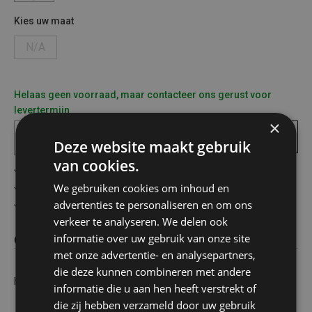
Kies uw maat
N/A
Helaas geen voorraad, maar contacteer ons gerust voor
levertermijn
×
In
winkelmandje
Deze website maakt gebruik
van cookies.
Gratis verzending in België vanaf €75
We gebruiken cookies om inhoud en
Veilig online betalen
advertenties te personaliseren en om ons
Advies op maat
verkeer te analyseren. We delen ook
informatie over uw gebruik van onze site
Omschrijving
met onze advertentie- en analysepartners,
die deze kunnen combineren met andere
heren biker sok grey per 3
informatie die u aan hen heeft verstrekt of
die zij hebben verzameld door uw gebruik