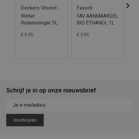
Deckers Vloeistoffen
Favorit
Al
Winter
FAV AANMAAKGEL
Gri
Ruitenreiniger 5L
BIO ETHANOL 1L
Ku
€ 9.55
€ 5.95
€ 8
Schrijf je in op onze nieuwsbrief
Inschrijven