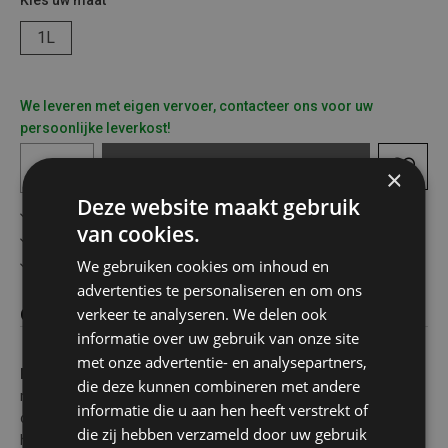
Kies uw maat
1L
We leveren met eigen vervoer, contacteer ons voor uw
persoonlijke leverkost!
In
winkelmandje
×
Deze website maakt gebruik
Gratis verzending in België vanaf €75
van cookies.
Veilig online betalen
We gebruiken cookies om inhoud en
Advies op maat
advertenties te personaliseren en om ons
verkeer te analyseren. We delen ook
Omschrijving
informatie over uw gebruik van onze site
met onze advertentie- en analysepartners,
Huishoudalcohol 70% Citroen
- Krachtig allround
die deze kunnen combineren met andere
reinigingsmiddel met een fris citroen parfum. Voor het
informatie die u aan hen heeft verstrekt of
opglanzen, reinigen, ontvlekken en ontgeuren van allerlei
die zij hebben verzameld door uw gebruik
huishoudelijke oppervlakken zoals spiegels, ramen, keukens,