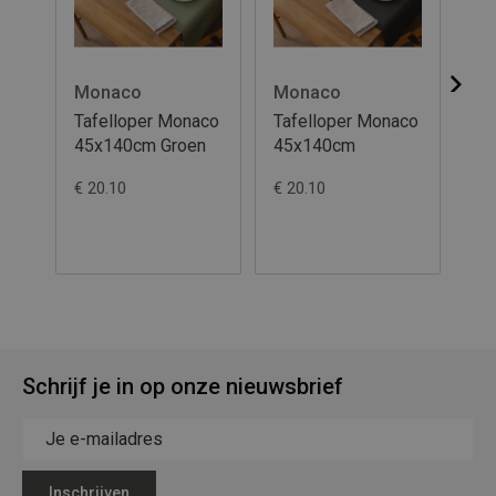
Monaco
Monaco
Pa
Tafelloper Monaco
Tafelloper Monaco
Ta
45x140cm Groen
45x140cm
10
€ 20.10
€ 20.10
€ 8
Schrijf je in op onze nieuwsbrief
Inschrijven