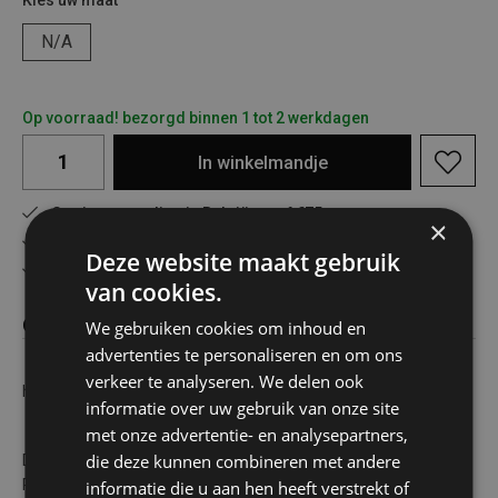
Kies uw maat
N/A
Op voorraad! bezorgd binnen 1 tot 2 werkdagen
In
winkelmandje
Gratis verzending in België vanaf €75
×
Veilig online betalen
Deze website maakt gebruik
Advies op maat
van cookies.
Omschrijving
We gebruiken cookies om inhoud en
advertenties te personaliseren en om ons
verkeer te analyseren. We delen ook
huishoudbox tupper recht 2.5l
informatie over uw gebruik van onze site
met onze advertentie- en analysepartners,
die deze kunnen combineren met andere
De roestvrijstalen box voor het bewaren van ingrediënten
Privilege valt op door zijn elegantie en royale inhoud, maar ook
informatie die u aan hen heeft verstrekt of