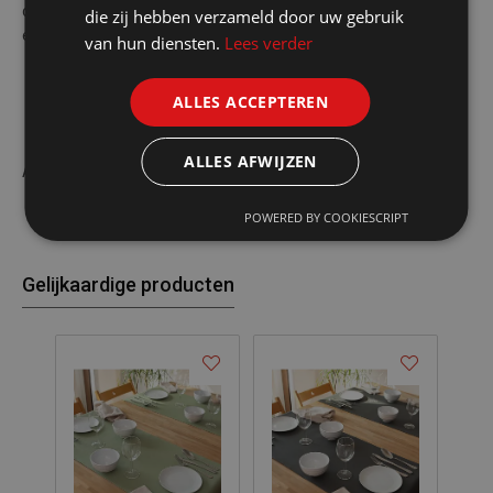
door het feit dat hij is voorzien van een venster om de producten
die zij hebben verzameld door uw gebruik
erin te kunnen bekijken
van hun diensten.
Lees verder
ALLES ACCEPTEREN
ALLES AFWIJZEN
Afmetingen: 12,1x19,6 cm
POWERED BY COOKIESCRIPT
Gelijkaardige producten