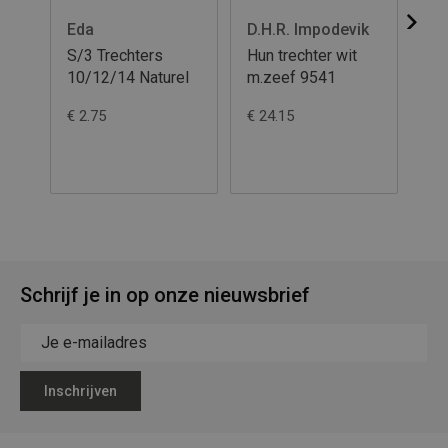
Eda
D.H.R. Impodevik
hu
S/3 Trechters
Hun trechter wit
Hun
10/12/14 Naturel
m.zeef 9541
16
€ 2.75
€ 24.15
€ 2
Schrijf je in op onze nieuwsbrief
Inschrijven