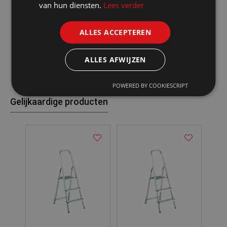
van hun diensten.
Lees verder
Extra brede treden: 80 mm breed
Afstand tussen de treden: 23 cm
Gesloten kokerprofiel voor en achter
ALLES ACCEPTEREN
Achteraan supplementaire versterkingstrede
Beugel met gereedschapsbakje
ALLES AFWIJZEN
POWERED BY COOKIESCRIPT
Gelijkaardige producten