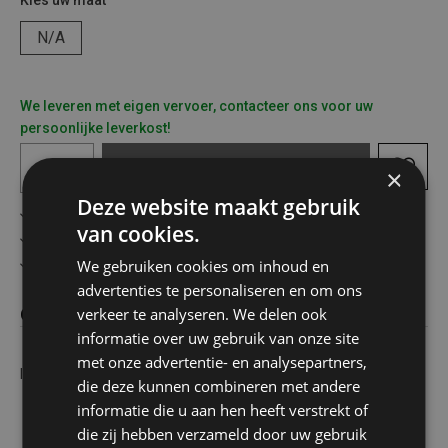
Kies uw maat
N/A
We leveren met eigen vervoer, contacteer ons voor uw
persoonlijke leverkost!
In
winkelmandje
×
Deze website maakt gebruik
Gratis verzending in België vanaf €75
van cookies.
Veilig online betalen
We gebruiken cookies om inhoud en
Advies op maat
advertenties te personaliseren en om ons
verkeer te analyseren. We delen ook
Omschrijving
informatie over uw gebruik van onze site
met onze advertentie- en analysepartners,
Ind. trapladder SPARTA 5tr. met beugel
die deze kunnen combineren met andere
informatie die u aan hen heeft verstrekt of
die zij hebben verzameld door uw gebruik
Gelaste antisliptreden