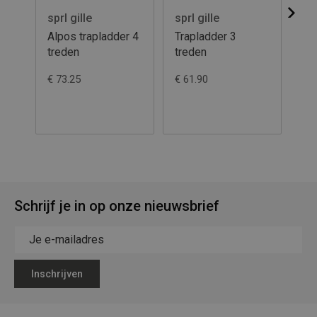
sprl gille
sprl gille
spr
Alpos trapladder 4
Trapladder 3
Tr
treden
treden
€ 73.25
€ 61.90
€ 1
Schrijf je in op onze nieuwsbrief
Inschrijven