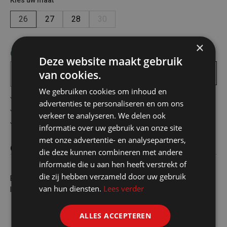
Kies uw maat
26
27
28
30
×
Op voorraad! bezorgd binnen 1 tot 2 werkdagen
Deze website maakt gebruik
van cookies.
In
winkelmandje
We gebruiken cookies om inhoud en
Gratis verzending in België vanaf €75
advertenties te personaliseren en om ons
Veilig online betalen
verkeer te analyseren. We delen ook
Advies op maat
informatie over uw gebruik van onze site
met onze advertentie- en analysepartners,
Omschrijving
die deze kunnen combineren met andere
informatie die u aan hen heeft verstrekt of
die zij hebben verzameld door uw gebruik
Bij elke stap gaan er led lichtjes branden in de zool. Met deze
van hun diensten.
Lees verder
laarsjes aan, willen kinderen niet meer stilstaan.
ALLES ACCEPTEREN