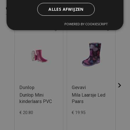
Gelijkaardige producten
ALLES AFWIJZEN
POWERED BY COOKIESCRIPT
Dunlop
Gevavi
XQ
Dunlop Mini
Mila Laarsje Led
XQ
kinderlaars PVC
Paars
Ru
Di
€ 20.80
€ 19.95
€ 1