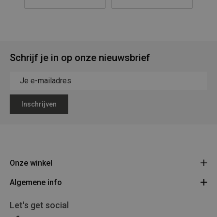
Schrijf je in op onze nieuwsbrief
Inschrijven
Onze winkel
Algemene info
Legerstock Teunissen
Klein Bien 8 - 3930 Hamont-Achel
Algemene voorwaarden
Let's get social
Route
011/640469
Privacy Policy