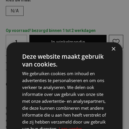
Kies uw maat
N/A
Op voorraad! bezorgd binnen 1 tot 2 werkdagen
In
winkelmandje
×
Deze website maakt gebruik
Gratis verzending in België vanaf €75
Veilig online betalen
van cookies.
Advies op maat
We gebruiken cookies om inhoud en
advertenties te personaliseren en om ons
Omschrijving
verkeer te analyseren. We delen ook
informatie over uw gebruik van onze site
met onze advertentie- en analysepartners,
Deze mess tin set bestaat uit twee nieuwe, ongebruikte
die deze kunnen combineren met andere
gamellen en is ideaal voor outdoor, survival of militair gebruik.
Oorspronkelijk ontworpen voor soldaten om in te koken en uit te
informatie die u aan hen heeft verstrekt of
eten. Kenmerken:Set van 2 gamellenAfmetingen: 18 x 13,5 cm
die zij hebben verzameld door uw gebruik
en 16,5 x 13 cmNieuw en ongebruiktNestbaar
van hun diensten.
Lees verder