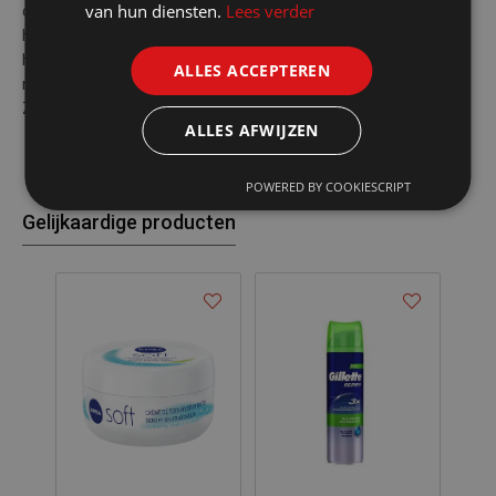
van hun diensten.
Lees verder
dermatologisch toezicht.Indicaties …Gebruik het wanneer uw
huid extra voeding en milde verzorging nodig
heeft.GebruikGebruik het wanneer uw huid extra voeding en
ALLES ACCEPTEREN
milde verzorging nodig heeft.SamenstellingVerrijkt met Eucerit.
Zonder conserveermiddelen.
ALLES AFWIJZEN
POWERED BY COOKIESCRIPT
Gelijkaardige producten