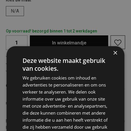
Kies uw maat
N/A
Op voorraad! bezorgd binnen 1 tot 2 werkdagen
In
winkelmandje
×
Gratis verzending in België vanaf €75
Deze website maakt gebruik
Veilig online betalen
van cookies.
Advies op maat
We gebruiken cookies om inhoud en
advertenties te personaliseren en om ons
Omschrijving
verkeer te analyseren. We delen ook
informatie over uw gebruik van onze site
nivea creme 150 ml
met onze advertentie- en analysepartners,
die deze kunnen combineren met andere
informatie die u aan hen heeft verstrekt of
NIVEA Crème is een rijke en romige verzorging, geschikt voor alle
die zij hebben verzameld door uw gebruik
huidtypes en voor het hele gezin.EigenschappenGetest onder