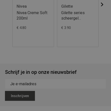
Nivea
Gilette
Gil
Nivea Creme Soft
Gilette series
Gil
200ml
scheergel
Sc
200ml/Sensitive
Ul
€ 4.80
€ 3.90
€ 3
Hu
Schrijf je in op onze nieuwsbrief
Inschrijven