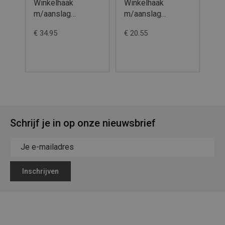
Winkelhaak
Winkelhaak
Rin
m/aanslag
m/aanslag
st
400x230mm
200x130mm
1
€ 34.95
€ 20.55
€ 2
Schrijf je in op onze nieuwsbrief
Inschrijven