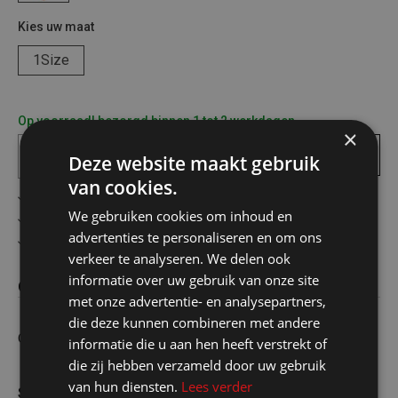
Kies uw maat
1Size
Op voorraad! bezorgd binnen 1 tot 2 werkdagen
×
In
winkelmandje
Deze website maakt gebruik
van cookies.
Gratis verzending in België vanaf €75
We gebruiken cookies om inhoud en
Veilig online betalen
advertenties te personaliseren en om ons
Advies op maat
verkeer te analyseren. We delen ook
informatie over uw gebruik van onze site
Omschrijving
met onze advertentie- en analysepartners,
die deze kunnen combineren met andere
Opspanblokje voor metserskoord set
informatie die u aan hen heeft verstrekt of
die zij hebben verzameld door uw gebruik
van hun diensten.
Lees verder
Specificaties