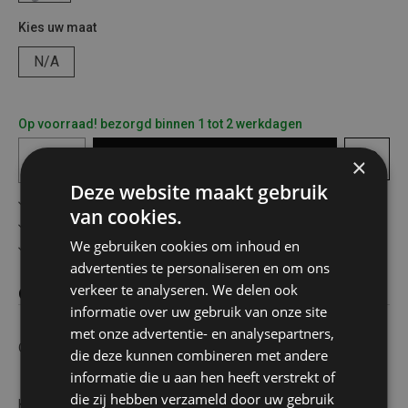
Kies uw maat
N/A
Op voorraad! bezorgd binnen 1 tot 2 werkdagen
In
winkelmandje
×
Deze website maakt gebruik
Gratis verzending in België vanaf €75
van cookies.
Veilig online betalen
We gebruiken cookies om inhoud en
Advies op maat
advertenties te personaliseren en om ons
verkeer te analyseren. We delen ook
Omschrijving
informatie over uw gebruik van onze site
met onze advertentie- en analysepartners,
Opstapje + bergvak 33x34x48
die deze kunnen combineren met andere
informatie die u aan hen heeft verstrekt of
die zij hebben verzameld door uw gebruik
Keukenkrukje/opstapje met opbergruimte. Handig trapje/krukje