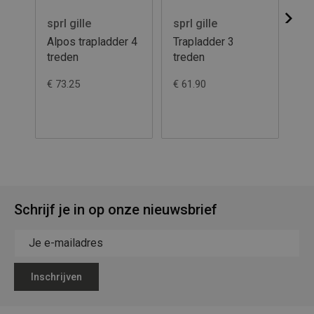
sprl gille
sprl gille
spr
Alpos trapladder 4
Trapladder 3
Tr
treden
treden
€ 73.25
€ 61.90
€ 1
Schrijf je in op onze nieuwsbrief
Inschrijven