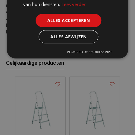
van hun diensten.
Lees verder
met 2 treden inclusief opbergdoos voor bijvoorbeeld kleine
gereedschappen.
Afmetingen ca: L47 x B45 x H49 cm.
ALLES ACCEPTEREN
Materiaal: kunststof.
Kleur: grijs/zwart
ALLES AFWIJZEN
POWERED BY COOKIESCRIPT
Gelijkaardige producten