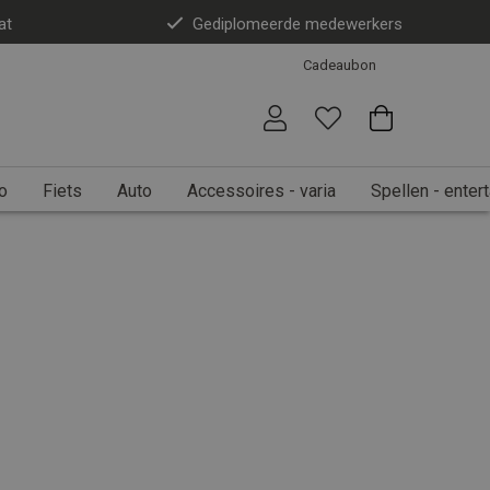
at
Gediplomeerde medewerkers
Cadeaubon
o
Fiets
Auto
Accessoires - varia
Spellen - enter