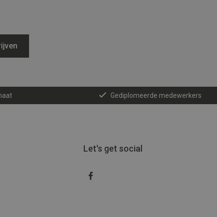
ijven
maat
Gediplomeerde medewerkers
Let's get social