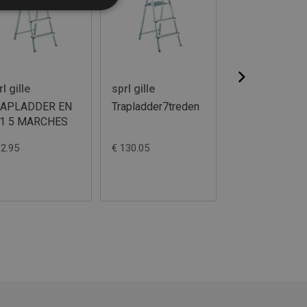
l gille
sprl gille
Galico
RAPLADDER EN
Trapladder7treden
SET VAN 4
1 5 MARCHES
INSCHUIFVOE
EURO STEP 3-
92.95
€ 130.05
€ 12.30
TREDEN