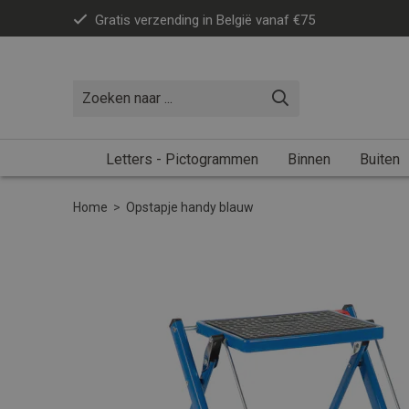
Gratis verzending in België vanaf €75
Letters - Pictogrammen
Binnen
Buiten
Home
>
Opstapje handy blauw