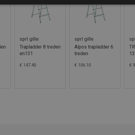
sprl gille
sprl gille
spr
den
Trapladder 8 treden
Alpos trapladder 6
T
en131
treden
13
€ 147.40
€ 106.10
€ 