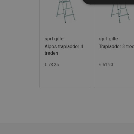
sprl gille
sprl gille
Alpos trapladder 4
Trapladder 3 tre
treden
€ 73.25
€ 61.90