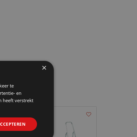
×
keer te
tentie- en
 heeft verstrekt
ACCEPTEREN