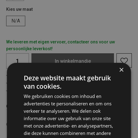
Kies uw maat
N/A
We leveren met eigen vervoer, contacteer ons voor uw
persoonlijke leverkost!
In
winkelmandje
×
Gratis verzending in België vanaf €75
Deze website maakt gebruik
Veilig online betalen
van cookies.
Advies op maat
We gebruiken cookies om inhoud en
advertenties te personaliseren en om ons
Omschrijving
verkeer te analyseren. We delen ook
informatie over uw gebruik van onze site
Opvouwbare Telesc. Steekwagen 200kg
met onze advertentie- en analysepartners,
die deze kunnen combineren met andere