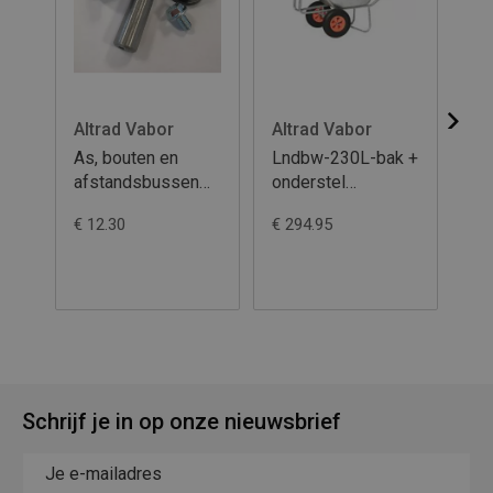
Altrad Vabor
Altrad Vabor
Al
As, bouten en
Lndbw-230L-bak +
As
afstandsbussen
onderstel
af
compleet
vuurverzinkt-
co
€ 12.30
€ 294.95
€ 1
1.5mm-slijtpl-
poten aangelast-
kip&steunbeugel-
gelast-2 wielen-
PP velg-4ply
Schrijf je in op onze nieuwsbrief