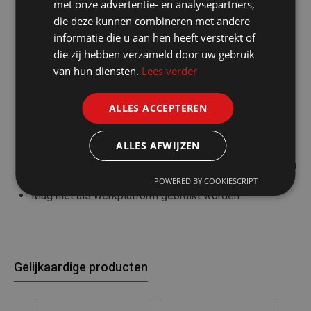
met onze advertentie- en analysepartners,
Aluminium plooiladder
die deze kunnen combineren met andere
Geanodiseerd: voorkomt vuile handen en corrosie van
informatie die u aan hen heeft verstrekt of
het aluminium
die zij hebben verzameld door uw gebruik
Twee brede stabiliteitsbalken (80 cm) met
van hun diensten.
Lees verder
antislipvoeten voorkomen wegglijden
Automatische vergrendeling van de scharnieren: extra
veilig in elke stand
ALLES ACCEPTEREN
Multifunctioneel: A-stand of rechte ladder
Sportafstand: 28 cm
ALLES AFWIJZEN
Afmetingen sporten: 2,7 x 2,7 x 30 cm
Zeer compact op te plooien, ideaal om op te bergen en
te vervoeren
POWERED BY COOKIESCRIPT
Mag niet als werkplatform gebruikt worden
Gelijkaardige producten