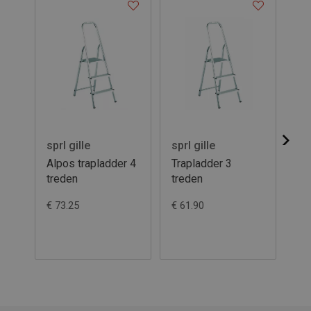
sprl gille
sprl gille
spr
Alpos trapladder 4
Trapladder 3
Tr
treden
treden
€ 73.25
€ 61.90
€ 1