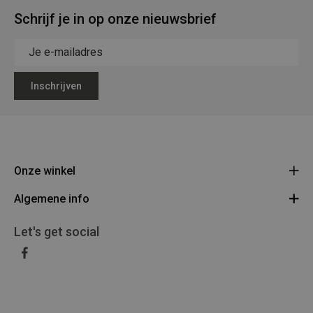
Schrijf je in op onze nieuwsbrief
Inschrijven
Onze winkel
Algemene info
Legerstock Teunissen
Klein Bien 8 - 3930 Hamont-Achel
Algemene voorwaarden
Let's get social
Route
011/640469
Privacy Policy
BE 0453 873 688
Disclaimer
Retourneren en/of omruilen