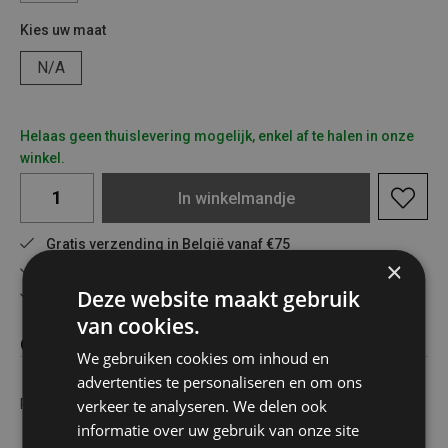
Kies uw maat
N/A
Helaas geen thuislevering mogelijk, enkel af te halen in onze
winkel.
In
winkelmandje
Gratis verzending in België vanaf €75
×
Veilig online betalen
Deze website maakt gebruik
Advies op maat
van cookies.
Omschrijving
We gebruiken cookies om inhoud en
advertenties te personaliseren en om ons
verkeer te analyseren. We delen ook
PLOOILADDER ALU 4X4 TREDEN + 2 STAB
informatie over uw gebruik van onze site