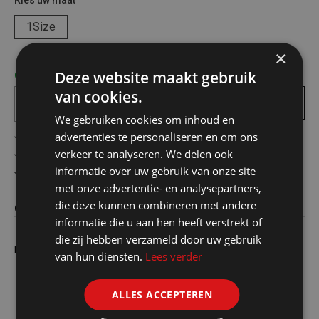
Kies uw maat
1Size
×
Deze website maakt gebruik
Op voorraad! bezorgd binnen 1 tot 2 werkdagen
van cookies.
In
winkelmandje
We gebruiken cookies om inhoud en
advertenties te personaliseren en om ons
Gratis verzending in België vanaf €75
verkeer te analyseren. We delen ook
Veilig online betalen
informatie over uw gebruik van onze site
Advies op maat
met onze advertentie- en analysepartners,
die deze kunnen combineren met andere
Omschrijving
informatie die u aan hen heeft verstrekt of
die zij hebben verzameld door uw gebruik
Ringratel-steeksleutel 19mm
van hun diensten.
Lees verder
ALLES ACCEPTEREN