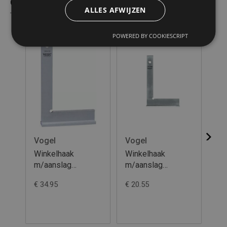
Gelijkaardige producten
ALLES AFWIJZEN
POWERED BY COOKIESCRIPT
Vogel
Vogel
M
Winkelhaak
Winkelhaak
Rin
m/aanslag
m/aanslag
st
400x230mm
200x130mm
1
€ 34.95
€ 20.55
€ 2