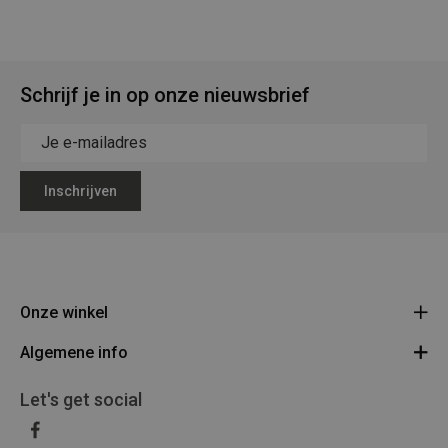
Schrijf je in op onze nieuwsbrief
Inschrijven
Onze winkel
Algemene info
Legerstock Teunissen
Klein Bien 8 - 3930 Hamont-Achel
Algemene voorwaarden
Let's get social
Route
011/640469
Privacy Policy
BE 0453 873 688