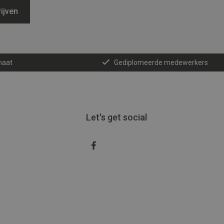
ijven
maat
Gediplomeerde medewerkers
Let's get social