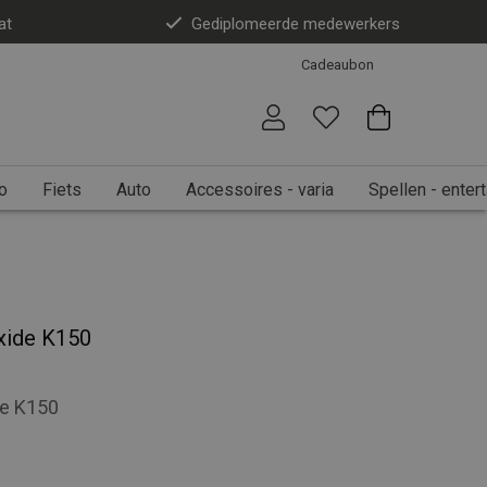
at
Gediplomeerde medewerkers
Cadeaubon
o
Fiets
Auto
Accessoires - varia
Spellen - enter
oxide K150
de K150