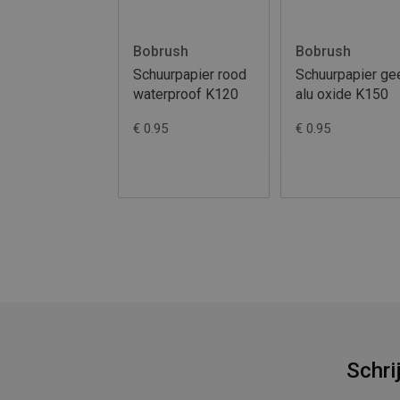
Bobrush
Bobrush
Schuurpapier rood
Schuurpapier ge
waterproof K120
alu oxide K150
€ 0.95
€ 0.95
Schri