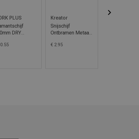
ORK PLUS
Kreator
Kreator
amantschijf
Snijschijf
Snijschijf
30mm DRY
Ontbramen Metaal
Ontbramen Me
URBO
dia 125 6MM
dia 115 6MM
10.55
€ 2.95
€ 2.85