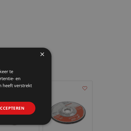
×
keer te
tentie- en
 heeft verstrekt
ACCEPTEREN