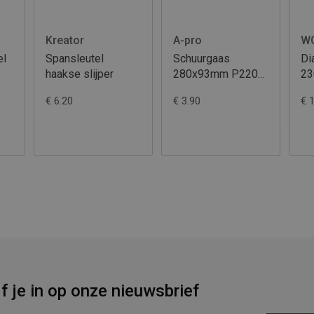
Kreator
A-pro
W
el
Spansleutel
Schuurgaas
Di
haakse slijper
280x93mm P220
2
10st
T
€ 6.20
€ 3.90
€ 
jf je in op onze nieuwsbrief