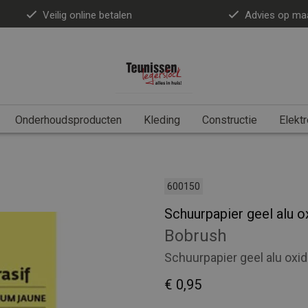
Veilig online betalen
Advies op ma
Onderhoudsproducten
Kleding
Constructie
Elektr
600150
Schuurpapier geel alu 
Bobrush
Schuurpapier geel alu oxi
€ 0,95