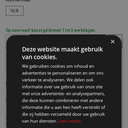
Kies uw maat
N/A
Op voorraad! bezorgd binnen 1 tot 2 werkdagen
×
In
winkelmandje
Deze website maakt gebruik
Gratis verzending in België vanaf €75
van cookies.
Veilig online betalen
We gebruiken cookies om inhoud en
Advies op maat
advertenties te personaliseren en om ons
verkeer te analyseren. We delen ook
Omschrijving
informatie over uw gebruik van onze site
met onze advertentie- en analysepartners,
die deze kunnen combineren met andere
Schuurpapier geel alu oxide K40
informatie die u aan hen heeft verstrekt of
die zij hebben verzameld door uw gebruik
voor het schuren van onbehandeld hout.verwijderen van oude
van hun diensten.
Lees verder
verf lak lagen. Zeer hoge kwaliteit. Voor het perfecte resultaat.