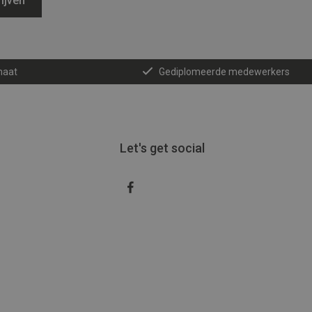
ijven
maat
Gediplomeerde medewerkers
Let's get social