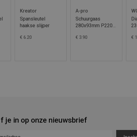
Kreator
A-pro
W
el
Spansleutel
Schuurgaas
Di
haakse slijper
280x93mm P220
2
10st
T
€ 6.20
€ 3.90
€ 
jf je in op onze nieuwsbrief