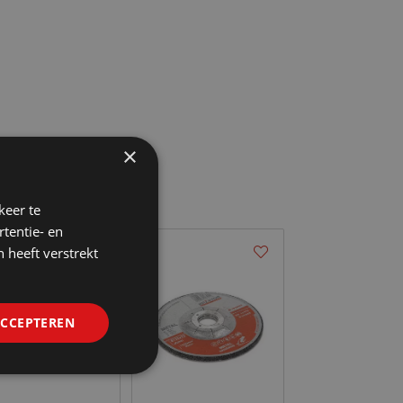
×
keer te
tentie- en
 heeft verstrekt
ACCEPTEREN