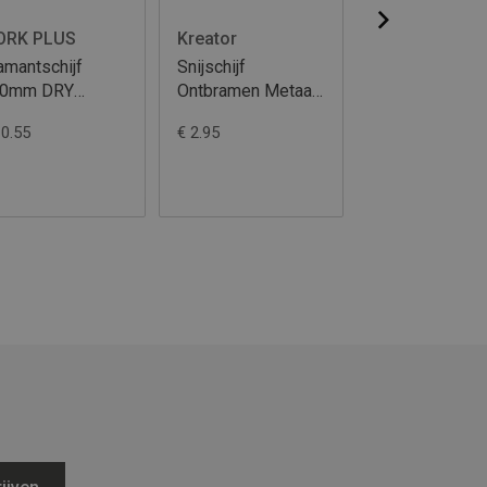
ORK PLUS
Kreator
Kreator
amantschijf
Snijschijf
Snijschijf
30mm DRY
Ontbramen Metaal
Ontbramen Me
URBO
dia 125 6MM
dia 115 6MM
10.55
€ 2.95
€ 2.85