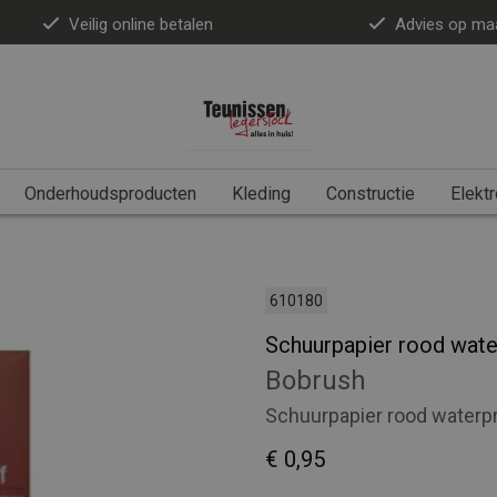
Veilig online betalen
Advies op ma
Onderhoudsproducten
Kleding
Constructie
Elektr
610180
Schuurpapier rood wat
Bobrush
Schuurpapier rood waterp
€ 0,95