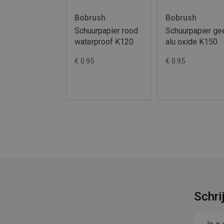
Bobrush
Bobrush
Schuurpapier rood
Schuurpapier ge
waterproof K120
alu oxide K150
€ 0.95
€ 0.95
Schri