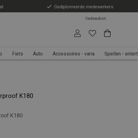
at
Gediplomeerde medewerkers
Cadeaubon
o
Fiets
Auto
Accessoires - varia
Spellen - enter
erproof K180
roof K180