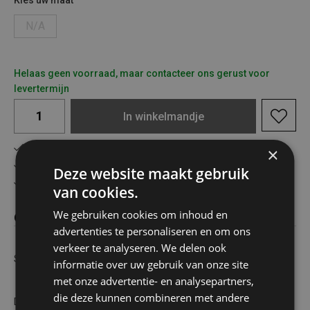
Kies uw maat
N/A
Helaas geen voorraad, maar contacteer ons gerust voor
levertermijn
In
winkelmandje
Gratis verzending in België vanaf €75
×
Veilig online betalen
Deze website maakt gebruik
Advies op maat
van cookies.
We gebruiken cookies om inhoud en
Omschrijving
advertenties te personaliseren en om ons
verkeer te analyseren. We delen ook
Schwarzkopf shampoo 400ml 7-kruiden
informatie over uw gebruik van onze site
met onze advertentie- en analysepartners,
die deze kunnen combineren met andere
De Schwarzkopf 7 Kruiden Shampoo maakt je haar voller en