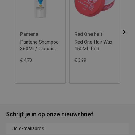
Pantene
Red One hair
He
Pantene Shampoo
Red One Hair Wax
He
360ML/ Classic
150ML Red
sh
Clean
40
€ 4.70
€ 3.99
€ 5
Cl
Schrijf je in op onze nieuwsbrief