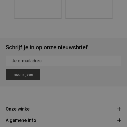
Schrijf je in op onze nieuwsbrief
Inschrijven
Onze winkel
Algemene info
Legerstock Teunissen
Klein Bien 8 - 3930 Hamont-Achel