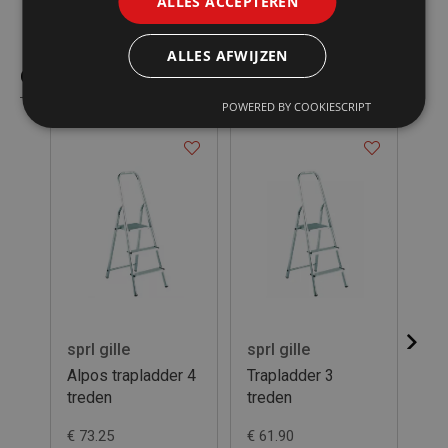
ALLES ACCEPTEREN
ALLES AFWIJZEN
Gelijkaardige producten
POWERED BY COOKIESCRIPT
sprl gille
sprl gille
spr
Alpos trapladder 4
Trapladder 3
Tr
treden
treden
€ 73.25
€ 61.90
€ 1