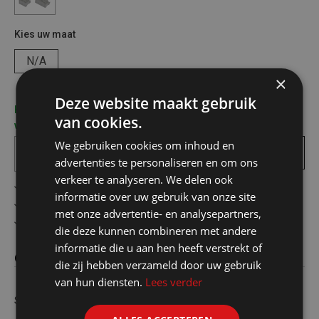
Kies uw maat
N/A
×
Deze website maakt gebruik
Helaas geen thuislevering mogelijk, enkel af te halen in onze
van cookies.
winkel.
We gebruiken cookies om inhoud en
In
winkelmandje
advertenties te personaliseren en om ons
verkeer te analyseren. We delen ook
Gratis verzending in België vanaf €75
informatie over uw gebruik van onze site
Veilig online betalen
met onze advertentie- en analysepartners,
Advies op maat
die deze kunnen combineren met andere
informatie die u aan hen heeft verstrekt of
Omschrijving
die zij hebben verzameld door uw gebruik
van hun diensten.
Lees verder
SET VAN 4 INSCHUIFVOETJES EURO STEP 6-8 TREDEN