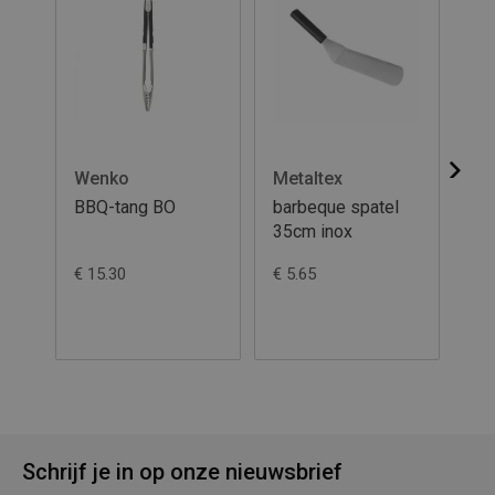
Wenko
Metaltex
Ca
BBQ-tang BO
barbeque spatel
Ca
35cm inox
en
€ 15.30
€ 5.65
€ 2
Schrijf je in op onze nieuwsbrief