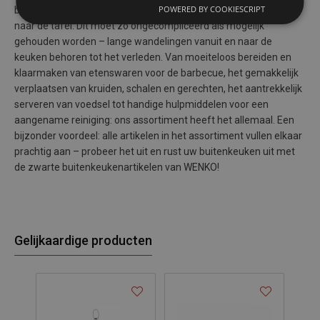
POWERED BY COOKIESCRIPT
bereiding van de etenswaren tot aan het gemakkelijke vervoer
naar de tafel. Dit moet zo ongecompliceerd als mogelijk
gehouden worden – lange wandelingen vanuit en naar de
keuken behoren tot het verleden. Van moeiteloos bereiden en
klaarmaken van etenswaren voor de barbecue, het gemakkelijk
verplaatsen van kruiden, schalen en gerechten, het aantrekkelijk
serveren van voedsel tot handige hulpmiddelen voor een
aangename reiniging: ons assortiment heeft het allemaal. Een
bijzonder voordeel: alle artikelen in het assortiment vullen elkaar
prachtig aan – probeer het uit en rust uw buitenkeuken uit met
de zwarte buitenkeukenartikelen van WENKO!
Gelijkaardige producten