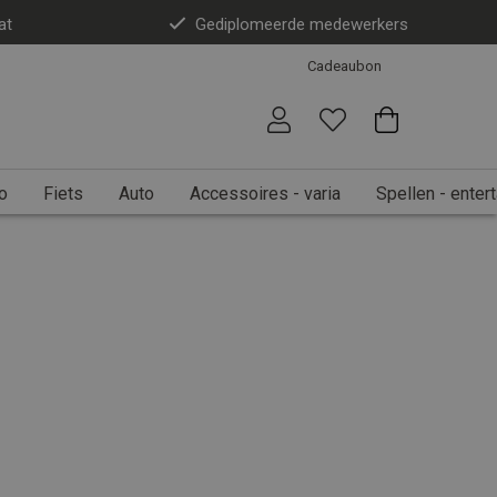
at
Gediplomeerde medewerkers
Cadeaubon
o
Fiets
Auto
Accessoires - varia
Spellen - enter