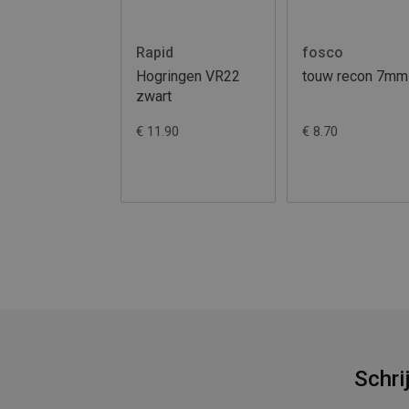
Rapid
fosco
Hogringen VR22
touw recon 7mm
zwart
€ 11.90
€ 8.70
Schri