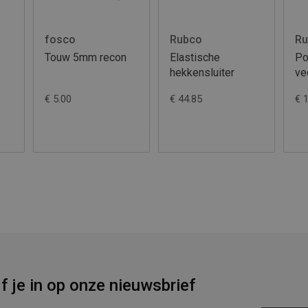
fosco
Rubco
Ru
Touw 5mm recon
Elastische
Po
hekkensluiter
ve
5
€ 5.00
€ 44.85
€ 
jf je in op onze nieuwsbrief