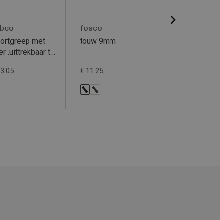
bco
fosco
fosco
ortgreep met
touw 9mm
touw 7mm
er .uittrekbaar tot
m
13.05
€ 11.25
€ 8.70