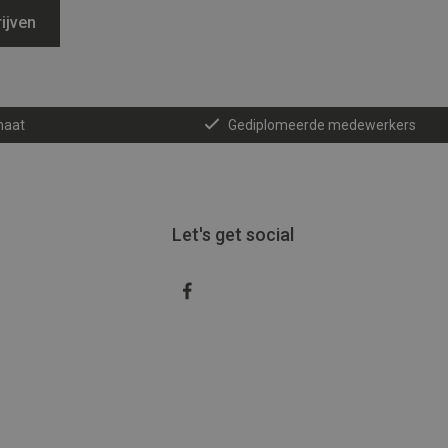
ijven
maat
Gediplomeerde medewerkers
Let's get social