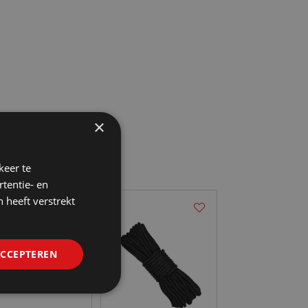
×
keer te
tentie- en
 heeft verstrekt
ACCEPTEREN