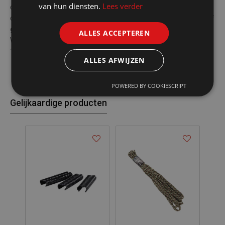
van hun diensten.
Lees verder
opneemt, blijft het touw drijven en droogt het in no-time weer
op.
Let op: niet geschikt voor klimmen, het hijsen van lasten of
gebruik als schommeltouw
.Informatie:Kleur:
ALLES ACCEPTEREN
WoodlandMateriaal: PolypropyleenDikte: 7 mmLengte:
15mBreeksterkte: 160kgWerkkracht: 60kgMerk: Fosco Industries
ALLES AFWIJZEN
POWERED BY COOKIESCRIPT
Gelijkaardige producten