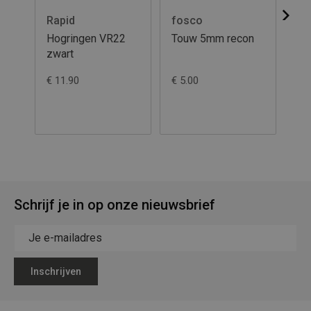
Rapid
fosco
fo
Hogringen VR22
Touw 5mm recon
To
zwart
€ 11.90
€ 5.00
€ 5
Schrijf je in op onze nieuwsbrief
Inschrijven