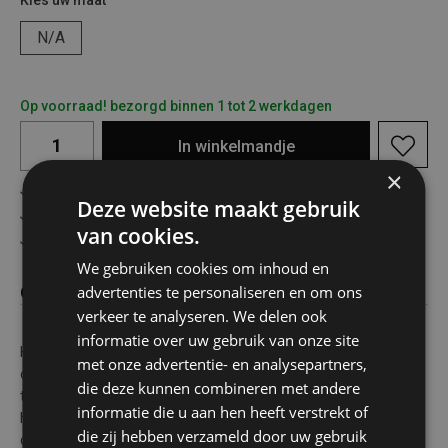
Kies uw maat
N/A
Op voorraad! bezorgd binnen 1 tot 2 werkdagen
In
winkelmandje
×
Gratis verzending in België vanaf €75
Deze website maakt gebruik
Veilig online betalen
van cookies.
Advies op maat
We gebruiken cookies om inhoud en
advertenties te personaliseren en om ons
Omschrijving
verkeer te analyseren. We delen ook
informatie over uw gebruik van onze site
Het polypropyleen touw van Fosco Industries is perfect voor
met onze advertentie- en analysepartners,
outdoor- en bushcraftgebruik, maar ook ideaal voor kamperen,
die deze kunnen combineren met andere
transport, waslijnen, zeilen, varen en vissen etc.Gemaakt van
informatie die u aan hen heeft verstrekt of
hoogwaardig polypropyleen dat slijtvast, licht van gewicht en
die zij hebben verzameld door uw gebruik
duurzaam is. Omdat het lichter is dan water en nauwelijks vocht