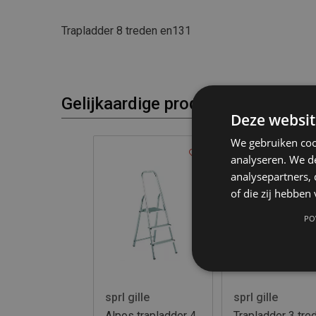
Trapladder 8 treden en131
Gelijkaardige producten
Deze websit
We gebruiken coo
analyseren. We de
analysepartners,
of die zij hebbe
PO
sprl gille
sprl gille
Alpos trapladder 4
Trapladder 3 tre