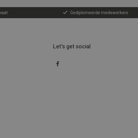
maat
Gediplomeerde medewerkers
Let's get social