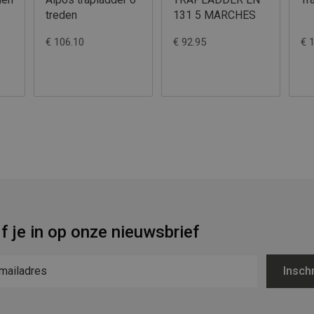
treden
131 5 MARCHES
€ 106.10
€ 92.95
€ 
jf je in op onze nieuwsbrief
Inschr