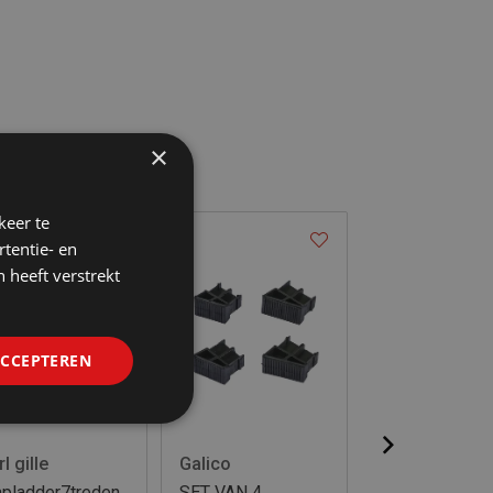
×
keer te
tentie- en
 heeft verstrekt
ACCEPTEREN
l gille
Galico
Galico
apladder7treden
SET VAN 4
SET VAN 4