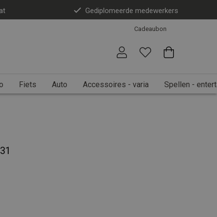
at
Gediplomeerde medewerkers
Cadeaubon
o
Fiets
Auto
Accessoires - varia
Spellen - enter
131