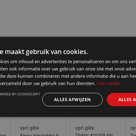
e maakt gebruik van cookies.
kies om inhoud en advertenties te personaliseren en om ons ver
len ook informatie over uw gebruik van onze site met onze adver
 die deze kunnen combineren met andere informatie die u aan hen
n verzameld door uw gebruik van hun diensten.
Lees verder
WERED BY COOKIESCRIPT
ALLES AFWIJZEN
ALLES 
sprl gille
sprl gille
spr
den
Alpos trapladder 6
TRAPLADDER EN
Tr