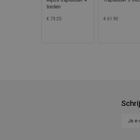
treden
€ 73.25
€ 61.90
Schri