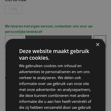
Kies uw maat
170L
We leveren met eigen vervoer, contacteer ons voor uw
persoonlijke leverkost!
In
winkelmandje
×
Deze website maakt gebruik
Gratis verzending in België vanaf €75
van cookies.
Veilig online betalen
We gebruiken cookies om inhoud en
Advies op maat
advertenties te personaliseren en om ons
verkeer te analyseren. We delen ook
Omschrijving
informatie over uw gebruik van onze site
met onze advertentie- en analysepartners,
Tuinbouwkruiwagen
die deze kunnen combineren met andere
170L diepe PE bak
informatie die u aan hen heeft verstrekt of
Onderstel warm verzinkt
die zij hebben verzameld door uw gebruik
Kiep- en steunbeugel