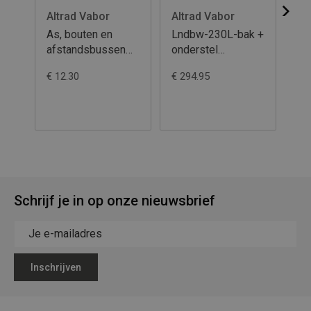
Altrad Vabor
Altrad Vabor
Al
As, bouten en
Lndbw-230L-bak +
As
afstandsbussen
onderstel
af
compleet
vuurverzinkt-
co
€ 12.30
€ 294.95
€ 1
1.5mm-slijtpl-
poten aangelast-
kip&steunbeugel-
gelast-2 wielen-
PP velg-4ply
Schrijf je in op onze nieuwsbrief
Inschrijven