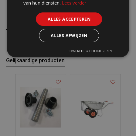
van hun diensten.
Lees verder
Slijtplaatjes
2 wielen
PP velg met naaldlager
ALLES ACCEPTEREN
4PLY band
ALLES AFWIJZEN
POWERED BY COOKIESCRIPT
Gelijkaardige producten