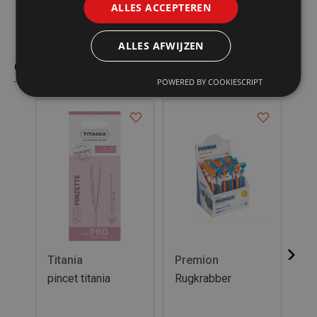
ALLES ACCEPTEREN
ALLES AFWIJZEN
Gelijkaardige producten
POWERED BY COOKIESCRIPT
Titania
Premion
Bi
pincet titania
Rugkrabber
Bi
5s