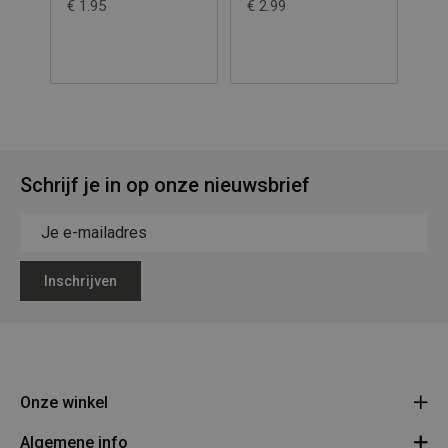
€ 1.95
€ 2.99
€ 2
Schrijf je in op onze nieuwsbrief
Inschrijven
Onze winkel
Algemene info
Legerstock Teunissen