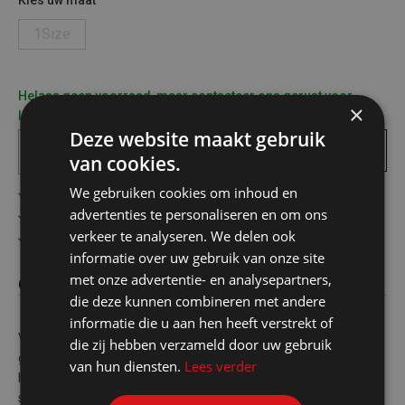
Kies uw maat
1Size
Helaas geen voorraad, maar contacteer ons gerust voor
×
levertermijn
Deze website maakt gebruik
In
winkelmandje
van cookies.
We gebruiken cookies om inhoud en
Gratis verzending in België vanaf €75
advertenties te personaliseren en om ons
Veilig online betalen
verkeer te analyseren. We delen ook
Advies op maat
informatie over uw gebruik van onze site
met onze advertentie- en analysepartners,
Omschrijving
die deze kunnen combineren met andere
informatie die u aan hen heeft verstrekt of
Verzorgende uiercreme voor dagelijks gebruik. Nu 150ml
die zij hebben verzameld door uw gebruik
gratis!AlgemeenDe uiercrème van Evi-Line hydrateert en
van hun diensten.
Lees verder
herstelt de huid. Het kan dagelijks worden aangebracht voor een
stralende, gezonde huid. Nu 150 ml gratis!