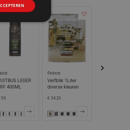
ACCEPTEREN
sco
fosco
Merkloos
UITBUS LEGER
Verfblik 1Liter
Afschermkap 
RF 400ML
diverse kleuren
(ref c)
7.95
€ 34.20
€ 10.85