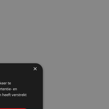
×
keer te
tentie- en
 heeft verstrekt