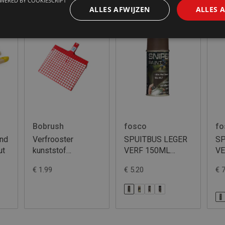
WERED BY COOKIESCRIPT
ALLES AFWIJZEN
ALLES 
Bobrush
fosco
fo
ond
Verfrooster
SPUITBUS LEGER
SP
ut
kunststof
VERF 150ML
VE
28,5x26cm+handvat
assorti kleuren
€ 1.99
€ 5.20
€ 