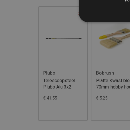
PO
Plubo
Bobrush
Telescoopsteel
Platte Kwast bl
Plubo Alu 3x2
70mm-hobby ho
€ 41.55
€ 5.25