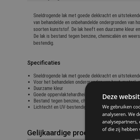
Sneldrogende lak met goede dekkracht en uitstekende
van behandelde en onbehandelde ondergronden van hou
soorten kunststof. De lak heeft een duurzame kleur e
De lak is bestand tegen benzine, chemicaliën en weers
bestendig.
Specificaties
Sneldrogende lak met goede dekkracht en uitstekend
Voor het behandelen ondergronden van hout, metaal, g
Duurzame kleur
Goede oppervlaktehardheid
Deze websit
Bestand tegen benzine, chemicaliën en weersinvloede
We gebruiken coo
Lichtecht en UV-bestendig
analyseren. We de
analysepartners,
of die zij hebbe
Gelijkaardige producten