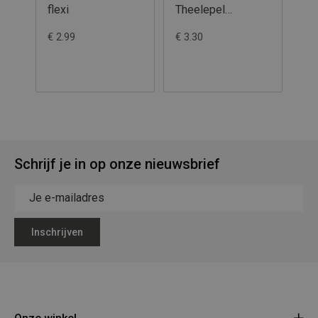
flexi
Theelepel
16
11cm/50st
€ 2.99
€ 3.30
€ 3
Schrijf je in op onze nieuwsbrief
Inschrijven