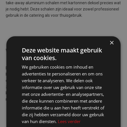
take-away aluminium schalen met kartonnen deksel precies wat
je nodig hebt. Deze schalen zijn ideaal voor zowel professioneel
gebruik in de catering als voor thuisgebruik.
×
Deze website maakt gebruik
Waarom kiezen voor PapStar aluminium schalen?
van cookies.
We gebruiken cookies om inhoud en
De aluminium schalen van PapStar bieden je veel voordelen. Je
advertenties te personaliseren en om ons
hoeft je geen zorgen te maken over het lekken van vloeistoffen
verkeer te analyseren. We delen ook
of het verliezen van warmte. Het stevige aluminium materiaal
informatie over uw gebruik van onze site
zorgt ervoor dat jouw gerechten veilig en warm blijven. Het
kartonnen deksel maakt het geheel compleet, zodat je
met onze advertentie- en analysepartners,
maaltijden goed afgesloten zijn en makkelijk mee te nemen.
die deze kunnen combineren met andere
informatie die u aan hen heeft verstrekt of
die zij hebben verzameld door uw gebruik
van hun diensten.
Lees verder