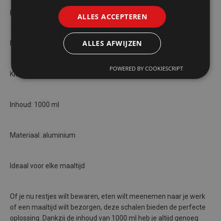
Kenmerken van de PapStar aluminium schalen:
ALLES ACCEPTEREN
ALLES AFWIJZEN
Merk: PapStar
POWERED BY COOKIESCRIPT
Kleur: zilver
Inhoud: 1000 ml
Materiaal: aluminium
Ideaal voor elke maaltijd
Of je nu restjes wilt bewaren, eten wilt meenemen naar je werk
of een maaltijd wilt bezorgen, deze schalen bieden de perfecte
oplossing. Dankzij de inhoud van 1000 ml heb je altijd genoeg