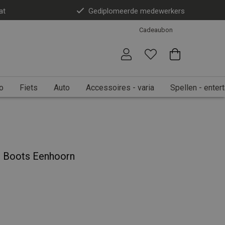
at
Gediplomeerde medewerkers
Cadeaubon
o
Fiets
Auto
Accessoires - varia
Spellen - enter
n Boots Eenhoorn