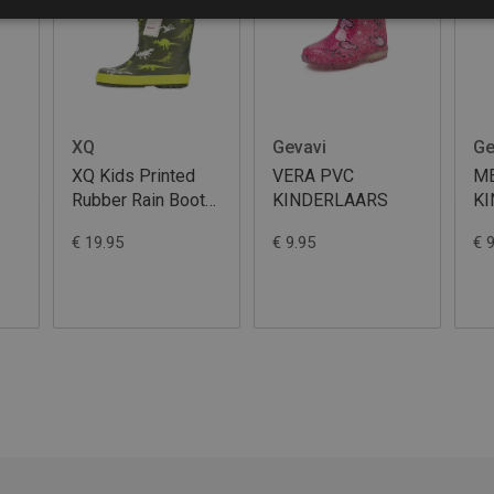
XQ
Gevavi
Ge
XQ Kids Printed
VERA PVC
M
Rubber Rain Boots
KINDERLAARS
K
Dino
B
€ 19.95
€ 9.95
€ 