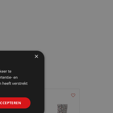
×
keer te
tentie- en
 heeft verstrekt
ACCEPTEREN