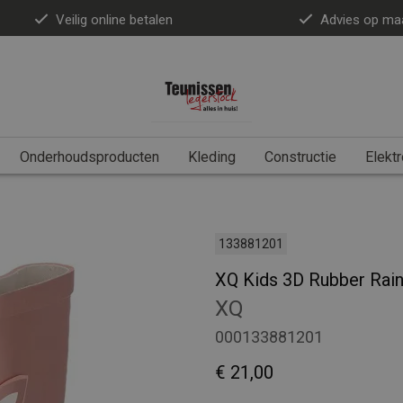
Veilig online betalen
Advies op ma
Onderhoudsproducten
Kleding
Constructie
Elektr
133881201
XQ Kids 3D Rubber Rai
XQ
000133881201
€ 21,00