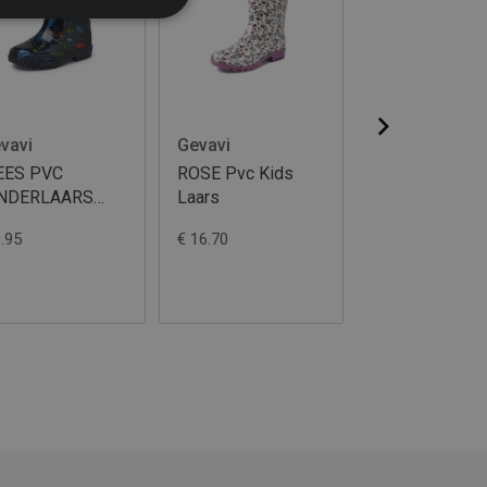
vavi
Gevavi
Gevavi
EES PVC
ROSE Pvc Kids
ROMY Pvc Kid
INDERLAARS
Laars
Laars
LAUW
9.95
€ 16.70
€ 22.60