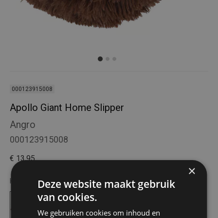
000123915008
Apollo Giant Home Slipper
Angro
000123915008
€ 13,95
×
Kies uw kleur:
Deze website maakt gebruik
Donker Bruin
van cookies.
We gebruiken cookies om inhoud en