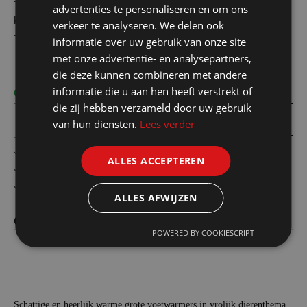
advertenties te personaliseren en om ons
Kies uw maat
verkeer te analyseren. We delen ook
informatie over uw gebruik van onze site
One size
met onze advertentie- en analysepartners,
die deze kunnen combineren met andere
informatie die u aan hen heeft verstrekt of
Op voorraad! bezorgd binnen 1 tot 2 werkdagen
die zij hebben verzameld door uw gebruik
In
winkelmandje
van hun diensten.
Lees verder
Gratis verzending in België vanaf €75
ALLES ACCEPTEREN
Veilig online betalen
Advies op maat
ALLES AFWIJZEN
Omschrijving
POWERED BY COOKIESCRIPT
Schattige en heerlijk warme grote voetwarmers in vrolijk dierenthema.