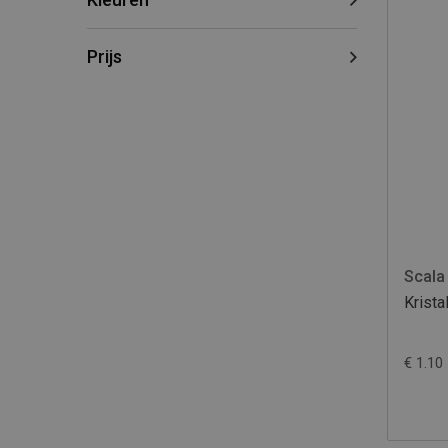
Prijs
Scala
Krist
€ 1.10