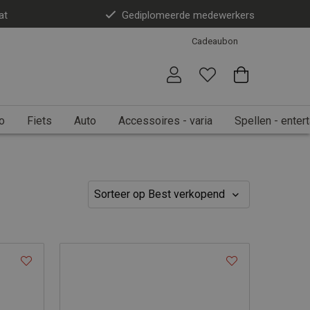
at
Gediplomeerde medewerkers
Cadeaubon
o
Fiets
Auto
Accessoires - varia
Spellen - enter