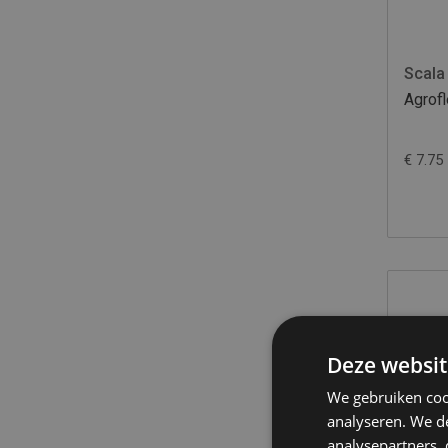
Scala
Agrof
€ 7.75
Deze websit
We gebruiken coo
analyseren. We de
analysepartners,