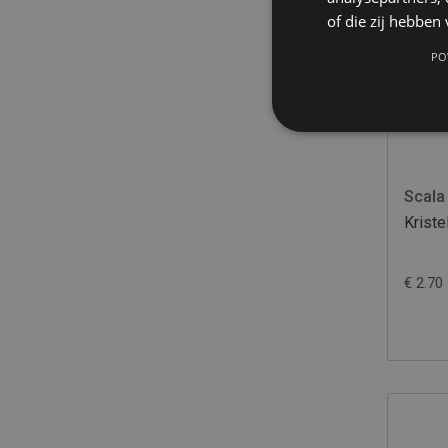
of die zij hebbe
PO
Scala
Krist
€ 2.70