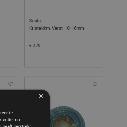
Scala
Kristeldrm. Verst. 10-16mm
€ 3.70
×
keer te
tentie- en
 heeft verstrekt