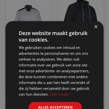
×
Deze website maakt gebruik
van cookies.
We gebruiken cookies om inhoud en
advertenties te personaliseren en om ons
LMA
LMA
verkeer te analyseren. We delen ook
pochoir sweater
grino sweater
informatie over uw gebruik van onze site
met onze advertentie- en analysepartners,
€ 30.80
€ 57.95
die deze kunnen combineren met andere
informatie die u aan hen heeft verstrekt of
die zij hebben verzameld door uw gebruik
van hun diensten.
Lees verder
ALLES ACCEPTEREN