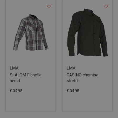
LMA
LMA
SLALOM Flanelle
CASINO chemise
hemd
stretch
€ 34.95
€ 34.95