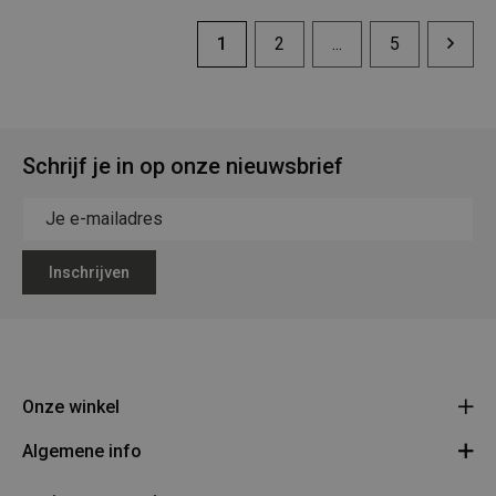
1
2
...
5
Schrijf je in op onze nieuwsbrief
Inschrijven
Onze winkel
Algemene info
Legerstock Teunissen
Klein Bien 8 - 3930 Hamont-Achel