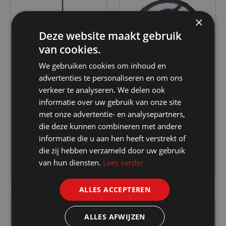
×
Deze website maakt gebruik
van cookies.
We gebruiken cookies om inhoud en
advertenties te personaliseren en om ons
verkeer te analyseren. We delen ook
Rainbow
ProLight
informatie over uw gebruik van onze site
Tuinspot met DOB
Prolight Led Parasol
met onze advertentie- en analysepartners,
LED 30W 6400K
lamp
die deze kunnen combineren met andere
2400Lm op statief 2M
informatie die u aan hen heeft verstrekt of
€ 41.35
€ 9.99
kabel
die zij hebben verzameld door uw gebruik
van hun diensten.
Lees verder
ALLES ACCEPTEREN
ALLES AFWIJZEN