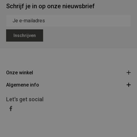
Schrijf je in op onze nieuwsbrief
Inschrijven
Onze winkel
Algemene info
Legerstock Teunissen
Klein Bien 8 - 3930 Hamont-Achel
Algemene voorwaarden
Let's get social
Route
011/640469
Privacy Policy
BE 0453 873 688
Disclaimer
Retourneren en/of omruilen