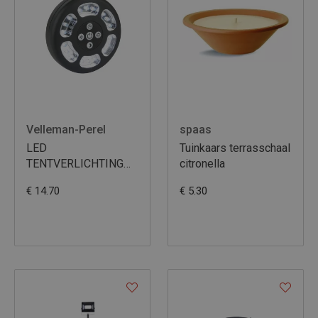
Velleman-Perel
spaas
LED
Tuinkaars terrasschaal
TENTVERLICHTING
citronella
MET TIMER
€ 14.70
€ 5.30