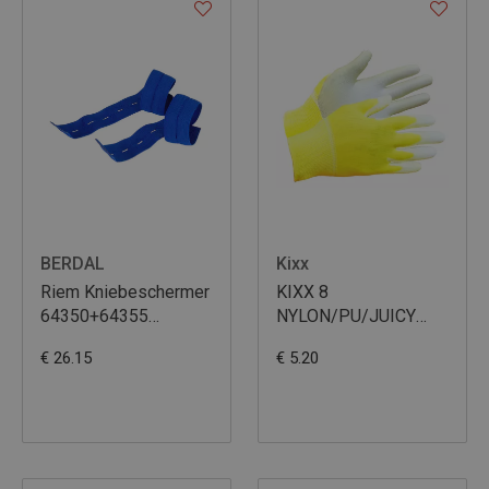
BERDAL
Kixx
Riem Kniebeschermer
KIXX 8
64350+64355
NYLON/PU/JUICY
Elastisch 10X
YELLOW
€ 26.15
€ 5.20