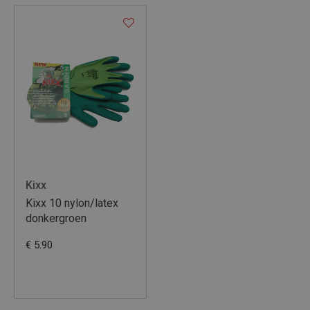
Kixx
Kixx 10 nylon/latex
donkergroen
€ 5.90