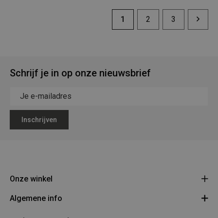
1
2
3
Schrijf je in op onze nieuwsbrief
Inschrijven
Onze winkel
Algemene info
Legerstock Teunissen
Klein Bien 8 - 3930 Hamont-Achel