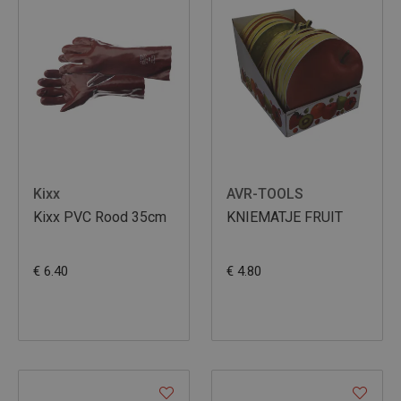
Kixx
AVR-TOOLS
Kixx PVC Rood 35cm
KNIEMATJE FRUIT
€ 6.40
€ 4.80