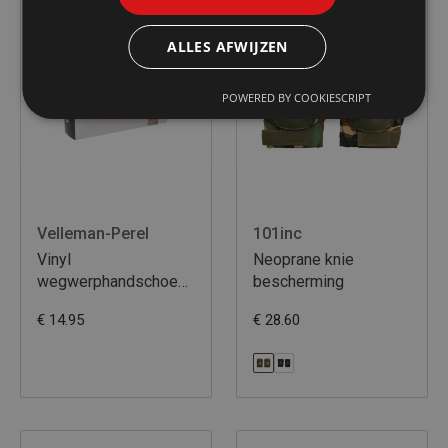
ALLES AFWIJZEN
POWERED BY COOKIESCRIPT
Velleman-Perel
101inc
Vinyl
Neoprane knie
wegwerphandschoenen
bescherming
- m
€ 14.95
€ 28.60