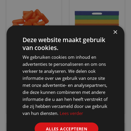
×
Deze website maakt gebruik
van cookies.
We gebruiken cookies om inhoud en
advertenties te personaliseren en om ons
CERVA
Comfy Pad
verkeer te analyseren. We delen ook
SW Oordopjes 5 paar
KNIEKUSSEN COMFY
informatie over uw gebruik van onze site
37DB
PAD 300x350x30mm
met onze advertentie- en analysepartners,
€ 2.95
€ 9.40
die deze kunnen combineren met andere
informatie die u aan hen heeft verstrekt of
die zij hebben verzameld door uw gebruik
van hun diensten.
Lees verder
ALLES ACCEPTEREN