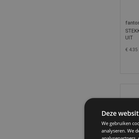
fanto
STEK
UIT
€ 4.35
Deze websit
We gebruiken coo
analyseren. We de
analysepartners,