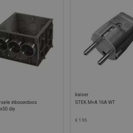
kaiser
rrsele inbouwdoos
STEK M+A 16A WT
x50 diy
€ 1.95