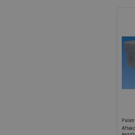
Palat
Aftak
86*43