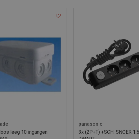
rade
panasonic
doos leeg 10 ingangen
3x (2P+T) +SCH. SNOER 1.
*49
ZWART