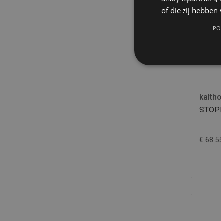
of die zij hebbe
PO
kalth
STOP
€ 68.5