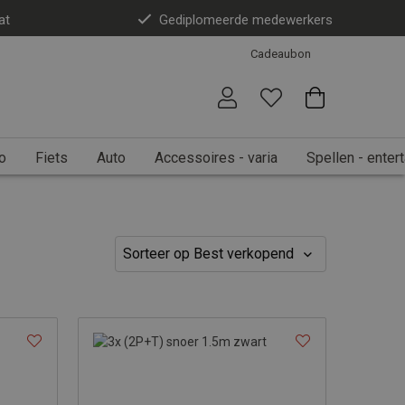
at
Gediplomeerde medewerkers
Cadeaubon
o
Fiets
Auto
Accessoires - varia
Spellen - enter