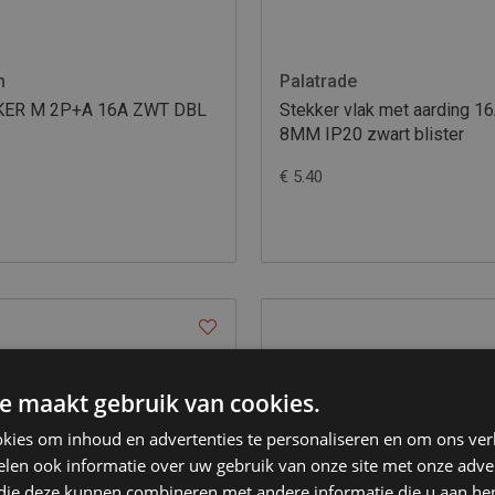
n
Palatrade
KER M 2P+A 16A ZWT DBL
Stekker vlak met aarding 1
8MM IP20 zwart blister
€ 5.40
e maakt gebruik van cookies.
kies om inhoud en advertenties te personaliseren en om ons ver
len ook informatie over uw gebruik van onze site met onze adver
 die deze kunnen combineren met andere informatie die u aan hen