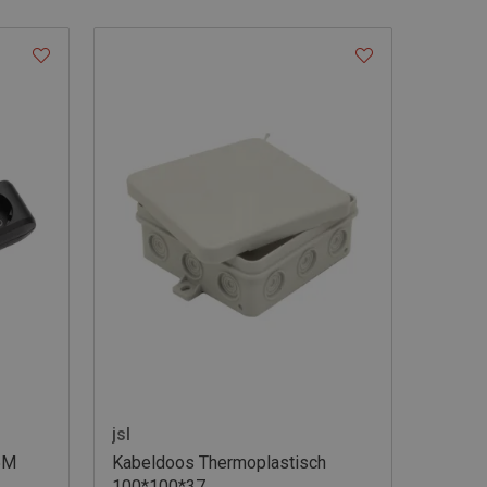
jsl
5M
Kabeldoos Thermoplastisch
100*100*37