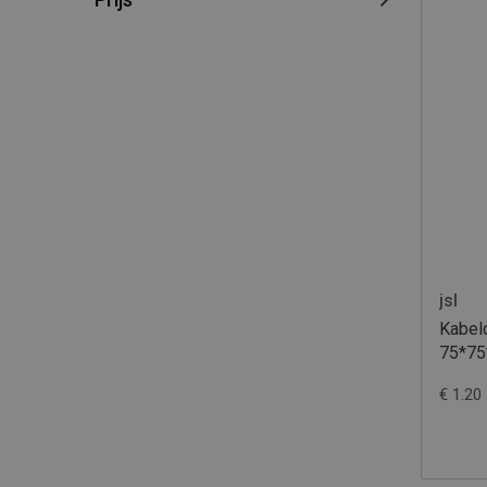
jsl
Kabel
75*75
€ 1.20