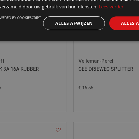
n verzameld door uw gebruik van hun diensten.
Lees verder
WERED BY COOKIESCRIPT
ALLES AFWIJZEN
ALLES 
off
Velleman-Perel
K 3A 16A RUBBER
CEE DRIEWEG SPLITTER
5
€ 16.55