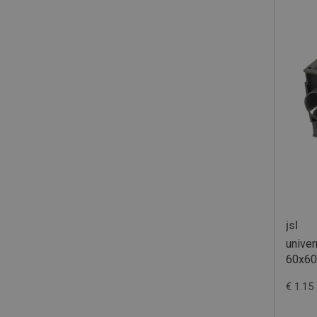
jsl
unive
60x60
€ 1.15