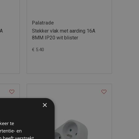
Palatrade
6A
Stekker vlak met aarding 16A
8MM IP20 wit blister
€ 5.40
×
keer te
tentie- en
 heeft verstrekt