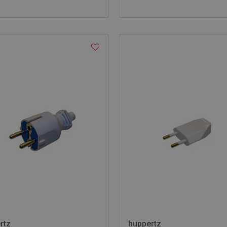
rtz
huppertz