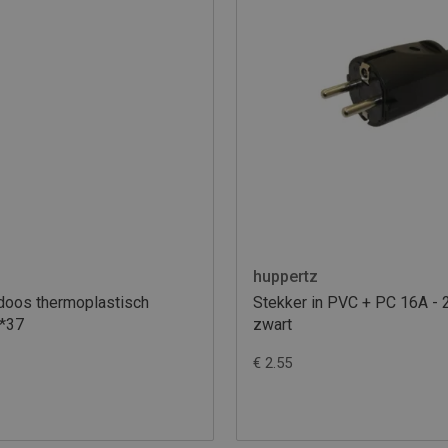
huppertz
doos thermoplastisch
Stekker in PVC + PC 16A - 
*37
zwart
€ 2.55